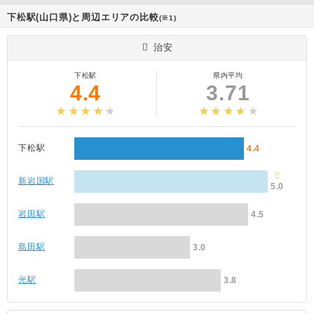
下松駅(山口県)と周辺エリアの比較
(※1)
治安
下松駅
県内平均
4.4
3.71
下松駅
4.4
新岩国駅
5.0
岩田駅
4.5
島田駅
3.0
光駅
3.8