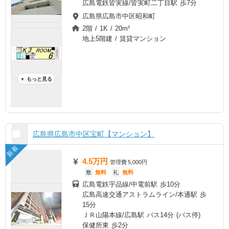
広島電鉄皆実線/皆実町二丁目駅 歩7分
広島県広島市中区昭和町
2階 / 1K / 20m²
地上5階建 / 賃貸マンション
もっと見る
▼
広島県広島市中区宝町【マンション】
新着
4.5万円
管理費
5,000円
敷
無料
礼
無料
広島電鉄宇品線/中電前駅 歩10分
広島高速交通アストラムライン/本通駅 歩
15分
ＪＲ山陽本線/広島駅 バス14分 (バス停)
保健所東 歩2分