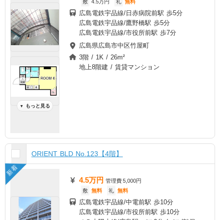
敷
4.5万円
礼
無料
広島電鉄宇品線/日赤病院前駅 歩5分
広島電鉄宇品線/鷹野橋駅 歩5分
広島電鉄宇品線/市役所前駅 歩7分
広島県広島市中区竹屋町
3階 / 1K / 26m²
地上8階建 / 賃貸マンション
もっと見る
▼
ORIENT BLD No.123【4階】
新着
4.5万円
管理費
5,000円
敷
無料
礼
無料
広島電鉄宇品線/中電前駅 歩10分
広島電鉄宇品線/市役所前駅 歩10分