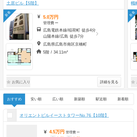
土居ビル【5階】
幟
新着
新着
5.0万円
管理費
ー
広島電鉄本線/稲荷町 徒歩4分
山陽本線/広島 徒歩7分
広島県広島市南区京橋町
5階 / 34.11m²
詳細を見る
お気に入り
おすすめ
安い順
広い順
新築順
駅近順
新着順
オリエントビルイーストタワーNo.76【10階】
4.5万円
管理費
ー