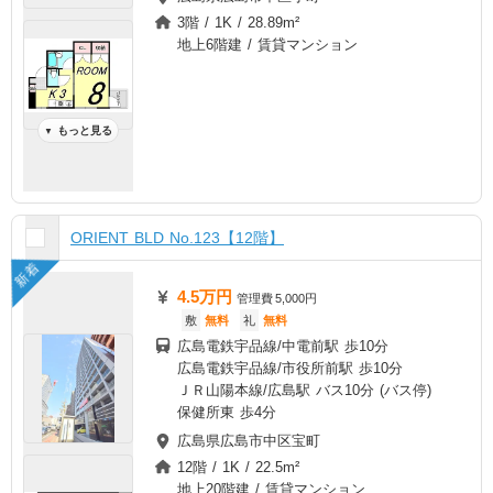
3階 / 1K / 28.89m²
地上6階建 / 賃貸マンション
もっと見る
▼
ORIENT BLD No.123【12階】
新着
4.5万円
管理費
5,000円
敷
無料
礼
無料
広島電鉄宇品線/中電前駅 歩10分
広島電鉄宇品線/市役所前駅 歩10分
ＪＲ山陽本線/広島駅 バス10分 (バス停)
保健所東 歩4分
広島県広島市中区宝町
12階 / 1K / 22.5m²
地上20階建 / 賃貸マンション