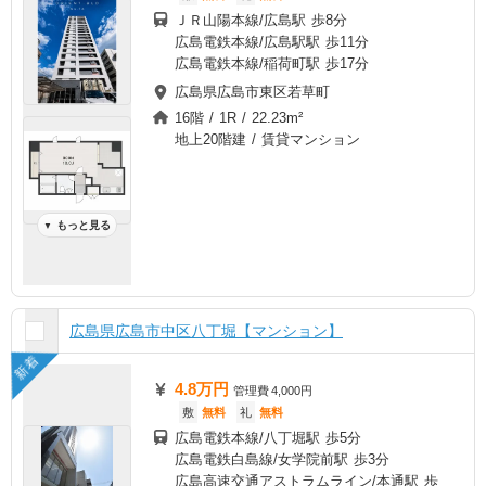
ＪＲ山陽本線/広島駅 歩8分
広島電鉄本線/広島駅駅 歩11分
広島電鉄本線/稲荷町駅 歩17分
広島県広島市東区若草町
16階 / 1R / 22.23m²
地上20階建 / 賃貸マンション
もっと見る
▼
広島県広島市中区八丁堀【マンション】
新着
4.8万円
管理費
4,000円
敷
無料
礼
無料
広島電鉄本線/八丁堀駅 歩5分
広島電鉄白島線/女学院前駅 歩3分
広島高速交通アストラムライン/本通駅 歩