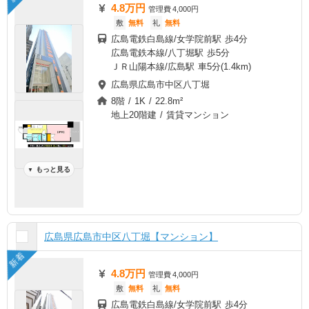
4.8万円
管理費
4,000円
敷
無料
礼
無料
広島電鉄白島線/女学院前駅 歩4分
広島電鉄本線/八丁堀駅 歩5分
ＪＲ山陽本線/広島駅 車5分(1.4km)
広島県広島市中区八丁堀
8階 / 1K / 22.8m²
地上20階建 / 賃貸マンション
もっと見る
▼
広島県広島市中区八丁堀【マンション】
新着
4.8万円
管理費
4,000円
敷
無料
礼
無料
広島電鉄白島線/女学院前駅 歩4分