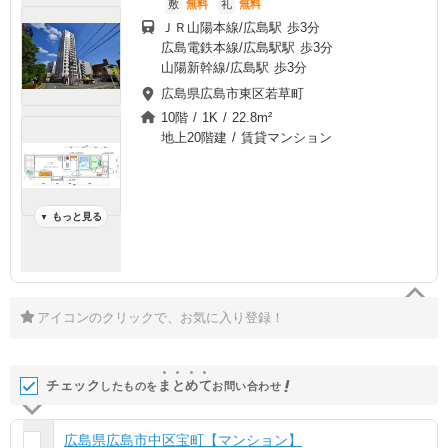
敷
無料
礼
無料
ＪＲ山陽本線/広島駅 歩3分
広島電鉄本線/広島駅駅 歩3分
山陽新幹線/広島駅 歩3分
広島県広島市東区若草町
10階 / 1K / 22.8m²
地上20階建 / 賃貸マンション
もっと見る
▼
アイコンのクリックで、お気に入り登録！
チェック
ま
と
め
て
したものを
お問い合わせ
広島県広島市中区宝町【マンション】