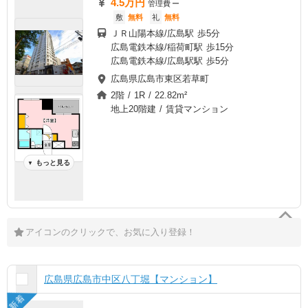
4.5万円
管理費
ー
敷
無料
礼
無料
ＪＲ山陽本線/広島駅 歩5分
広島電鉄本線/稲荷町駅 歩15分
広島電鉄本線/広島駅駅 歩5分
広島県広島市東区若草町
2階 / 1R / 22.82m²
地上20階建 / 賃貸マンション
もっと見る
▼
アイコンのクリックで、お気に入り登録！
広島県広島市中区八丁堀【マンション】
新着