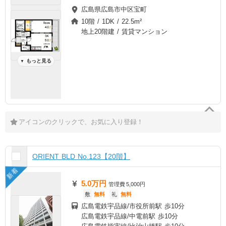
広島県広島市中区宝町
10階 / 1DK / 22.5m²
地上20階建 / 賃貸マンション
もっと見る
▼
アイコンのクリックで、お気に入り登録！
ORIENT BLD No.123【20階】
新着
5.0万円
管理費
5,000円
敷
無料
礼
無料
広島電鉄宇品線/市役所前駅 歩10分
広島電鉄宇品線/中電前駅 歩10分