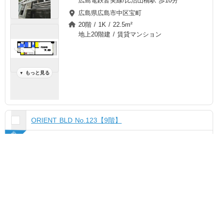
広島電鉄皆実線/比治山橋駅 歩10分
広島県広島市中区宝町
20階 / 1K / 22.5m²
地上20階建 / 賃貸マンション
もっと見る
▼
ORIENT BLD No.123【9階】
新着
チェック
ま
と
め
て
4.5万円
管理費
5,000円
敷
無料
礼
無料
空室状況を
一括
お気に入り
お問い合わせ
広島電鉄宇品線/市役所前駅 歩10分
無料
広島電鉄宇品線/中電前駅 歩10分
ＪＲ山陽本線/広島駅 バス10分 (バス停)
保健所東 歩3分
広島県広島市中区宝町