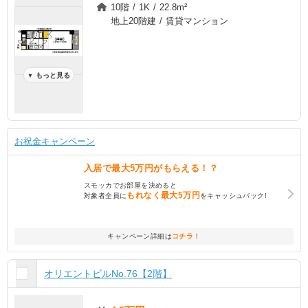
10階 / 1K / 22.8m²
地上20階建 / 賃貸マンション
もっと見る
▼
お祝金キャンペーン
入居で
最大5万円
がもらえる！？
スモッカでお部屋を決めると
もれなく
最大5万円
対象者全員に
をキャッシュバック!
キャンペーン詳細は
コチラ！
オリエントビルNo.76【2階】