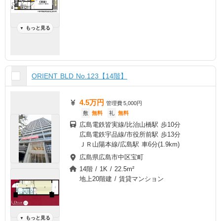
もっと見る
▼
ORIENT BLD No.123【14階】
4.5万円
管理費
5,000円
敷
無料
礼
無料
広島電鉄皆実線/比治山橋駅 歩10分
広島電鉄宇品線/市役所前駅 歩13分
ＪＲ山陽本線/広島駅 車6分(1.9km)
広島県広島市中区宝町
14階 / 1K / 22.5m²
地上20階建 / 賃貸マンション
もっと見る
▼