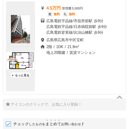
4.5万円
管理費
5,000円
敷
無料
礼
無料
広島電鉄宇品線/市役所前駅 歩9分
広島電鉄宇品線/日赤病院前駅 歩9分
広島電鉄皆実線/比治山橋駅 歩9分
広島県広島市中区宝町
2階 / 1DK / 21.8m²
地上20階建 / 賃貸マンション
もっと見る
▼
アイコンのクリックで、お気に入り登録！
チェック
ま
と
め
て
したものを
お問い合わせ