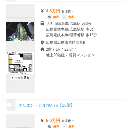
4.5万円
管理費
ー
敷
無料
礼
無料
ＪＲ山陽本線/広島駅 歩3分
広島電鉄本線/広島駅駅 歩3分
広島電鉄本線/稲荷町駅 歩13分
広島県広島市東区若草町
2階 / 1R / 22.8m²
地上20階建 / 賃貸マンション
もっと見る
▼
オリエントビルNO.76【16階】
5.0万円
管理費
ー
敷
無料
礼
無料