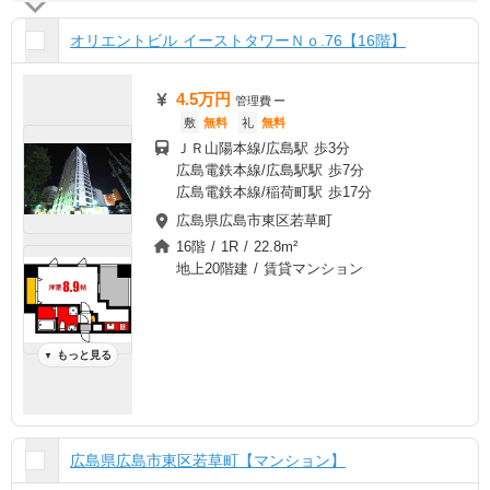
オリエントビル イーストタワーＮｏ.76【16階】
4.5万円
管理費
ー
敷
無料
礼
無料
ＪＲ山陽本線/広島駅 歩3分
広島電鉄本線/広島駅駅 歩7分
広島電鉄本線/稲荷町駅 歩17分
広島県広島市東区若草町
16階 / 1R / 22.8m²
地上20階建 / 賃貸マンション
もっと見る
▼
広島県広島市東区若草町【マンション】