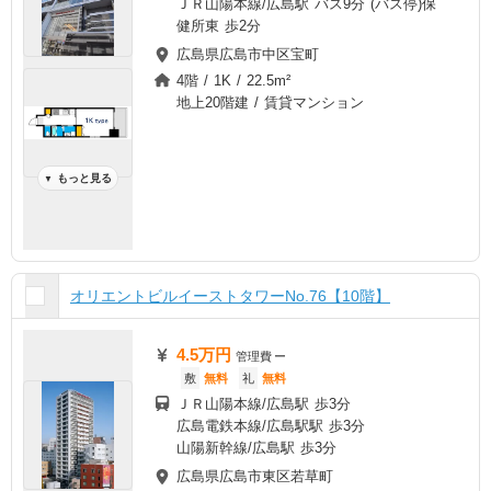
ＪＲ山陽本線/広島駅 バス9分 (バス停)保
健所東 歩2分
広島県広島市中区宝町
4階 / 1K / 22.5m²
地上20階建 / 賃貸マンション
もっと見る
▼
オリエントビルイーストタワーNo.76【10階】
4.5万円
管理費
ー
敷
無料
礼
無料
ＪＲ山陽本線/広島駅 歩3分
広島電鉄本線/広島駅駅 歩3分
山陽新幹線/広島駅 歩3分
広島県広島市東区若草町