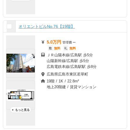
オリエントビルNo.76【19階】
5.0万円
管理費
ー
敷
無料
礼
無料
ＪＲ山陽本線/広島駅 歩5分
山陽新幹線/広島駅 歩5分
広島電鉄本線/広島駅駅 歩8分
広島県広島市東区若草町
19階 / 1K / 22.8m²
地上20階建 / 賃貸マンション
もっと見る
▼