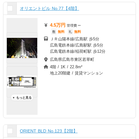
オリエントビル No.77【4階】
4.5万円
管理費
ー
敷
無料
礼
無料
ＪＲ山陽本線/広島駅 歩5分
広島電鉄本線/広島駅駅 歩5分
広島電鉄本線/稲荷町駅 歩12分
広島県広島市東区若草町
4階 / 1K / 22.8m²
地上20階建 / 賃貸マンション
もっと見る
▼
ORIENT BLD No.123【2階】