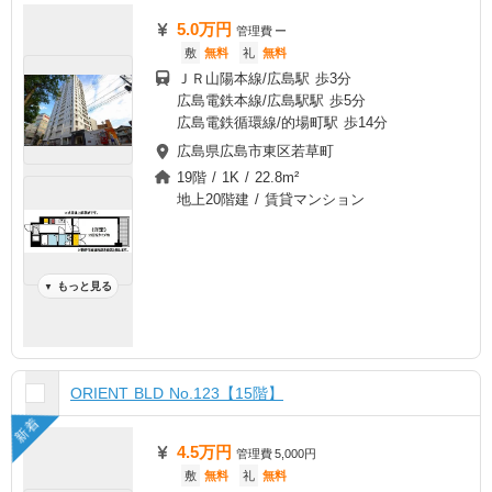
5.0万円
管理費
ー
敷
無料
礼
無料
ＪＲ山陽本線/広島駅 歩3分
広島電鉄本線/広島駅駅 歩5分
広島電鉄循環線/的場町駅 歩14分
広島県広島市東区若草町
19階 / 1K / 22.8m²
地上20階建 / 賃貸マンション
もっと見る
▼
ORIENT BLD No.123【15階】
新着
4.5万円
管理費
5,000円
敷
無料
礼
無料