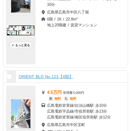
10分
広島県広島市中区八丁堀
6階 / 1K / 22.8m²
地上20階建 / 賃貸マンション
もっと見る
▼
ORIENT BLD No.123【4階】
4.5万円
管理費
5,000円
敷
無料
礼
無料
広島電鉄皆実線/比治山橋駅 歩10分
広島電鉄宇品線/市役所前駅 歩13分
広島電鉄皆実線/南区役所前駅 歩12分
広島県広島市中区宝町