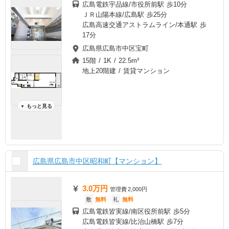
広島電鉄宇品線/市役所前駅 歩10分
ＪＲ山陽本線/広島駅 歩25分
広島高速交通アストラムライン/本通駅 歩
17分
広島県広島市中区宝町
15階 / 1K / 22.5m²
地上20階建 / 賃貸マンション
もっと見る
▼
広島県広島市中区昭和町【マンション】
3.0万円
管理費
2,000円
敷
無料
礼
無料
広島電鉄皆実線/南区役所前駅 歩5分
広島電鉄皆実線/比治山橋駅 歩7分