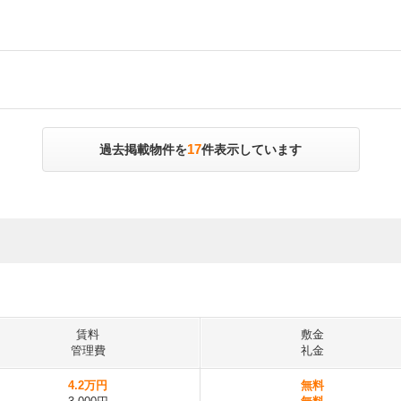
17
過去掲載物件を
件表示しています
賃料
敷金
管理費
礼金
4.2万円
無料