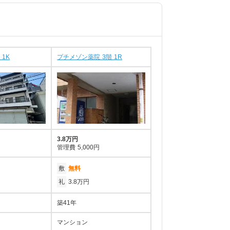
 1K
プチメゾン薬院 3階 1R
3.8万円
管理費
5,000円
敷
無料
礼
3.8万円
築41年
マンション