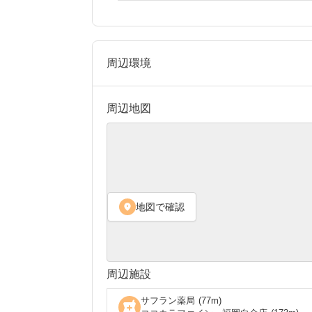
周辺環境
周辺地図
地図で確認
location_on
周辺施設
サフラン薬局
(
77
m)
local_pharmacy