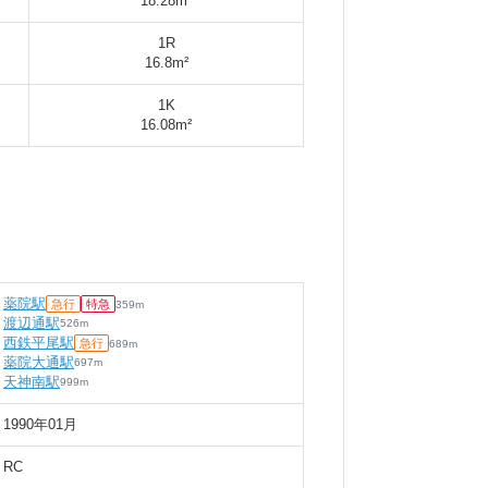
18.28m²
1R
16.8m²
1K
16.08m²
薬院駅
急行
特急
359
m
渡辺通駅
526
m
西鉄平尾駅
急行
689
m
薬院大通駅
697
m
天神南駅
999
m
1990年01月
RC