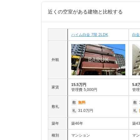
近くの空室がある建物と比較する
ハイム白金 7階 2LDK
白金
外観
15.5万円
5.8
家賃
管理費
5,000円
管理
敷
無料
敷
敷礼
礼
31.0万円
礼
築年
築46年
築4
種別
マンション
マン