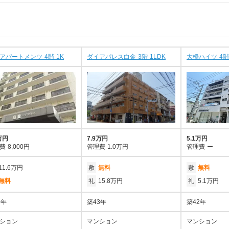
アパートメンツ 4階 1K
ダイアパレス白金 3階 1LDK
大橋ハイツ 4階
万円
7.9万円
5.1万円
費
8,000円
管理費
1.0万円
管理費
ー
11.6万円
敷
無料
敷
無料
無料
礼
15.8万円
礼
5.1万円
3年
築43年
築42年
ション
マンション
マンション