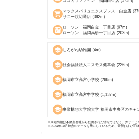
ココカラファイン 福岡白金店
(
173
m)
マックスバリュエクスプレス 白金店
(
37
shopping_cart
サニー渡辺通店
(
392
m)
ローソン 福岡白金一丁目店
(
97
m)
local_convenience_store
ローソン 福岡高砂一丁目店
(
203
m)
school
しろがね幼稚園
(
4
m)
school
社会福祉法人コスモス健幸会
(
226
m)
school
福岡市立高宮小学校
(
289
m)
school
福岡市立高宮中学校
(
1,137
m)
school
事業構想大学院大学 福岡市中央区のキャ
※周辺情報は不動産会社から提供された情報ではなく、弊サービ
※2024年10月時点のデータを元にしているため、最新および正