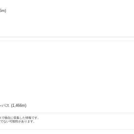
6
m)
ンパス
(
1,466
m)
スで独自に収集した情報です。
確でない可能性があります。