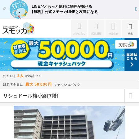
LINEだともっと便利に物件が探せる
【無料】公式スモッカLINEと友達になる
お気に入り
閲覧履歴
検索条件
検索
2人
ただいま
が検討中！
最大 50,000円
対象者全員に
キャッシュバック
リシュドール梅小路[7階]