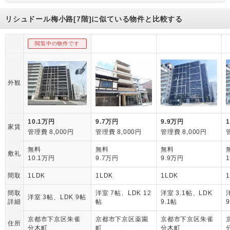
リシュドール梅小路[7階]に似ている物件と比較する
閲覧中の物件です
外観
10.1万円
9.7万円
9.9万円
家賃
管理費 8,000円
管理費 8,000円
管理費 8,000円
無料
無料
無料
敷礼
10.1万円
9.7万円
9.9万円
間取
1LDK
1LDK
1LDK
間取
洋室 7帖、LDK 12
洋室 3.1帖、LDK
洋室 3帖、LDK 9帖
詳細
帖
9.1帖
京都市下京区朱雀
京都市下京区薬園
京都市下京区朱雀
住所
分木町
町
分木町