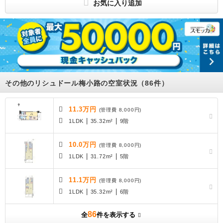
お気に入り追加
保証料:54,500円 更新料:0.5ヶ月 / 駐車場 : 空有 19,800円 敷地内 空き台数 1台
JR丹波口駅まで徒歩8分。2026年2月完成の11階建て賃貸マンションです。システ
ムキッチン、浴室乾燥機など設備が充実しています。インターネット無料。スーパ
ーまで徒歩9分とお買い物に便利です。
所属団体
(公社)京都府宅地建物取引業協会
公益社団法人近畿地区不動産公正取引協議会
(公社)全国宅地建物取引業保証協会
その他のリシュドール梅小路の空室状況（86件）
11.3万円
(管理費 8,000円)
|
|
1LDK
35.32m²
9階
10.0万円
(管理費 8,000円)
|
|
1LDK
31.72m²
5階
11.1万円
(管理費 8,000円)
|
|
1LDK
35.32m²
6階
86
全
件を表示する