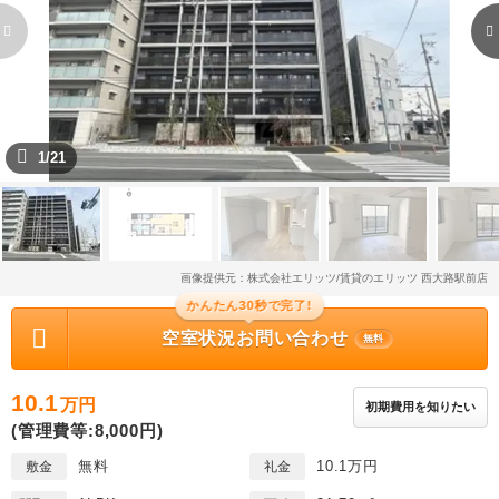
1/21
画像提供元：株式会社エリッツ/賃貸のエリッツ 西大路駅前店
かんたん30秒で完了!
空室状況お問い合わせ
無料
10.1
万円
初期費用を知りたい
(管理費等:8,000円)
無料
10.1万円
敷金
礼金