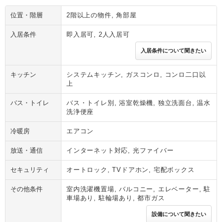
位置・階層
2階以上の物件, 角部屋
入居条件
即入居可, 2人入居可
入居条件について聞きたい
キッチン
システムキッチン, ガスコンロ, コンロ二口以
上
バス・トイレ
バス・トイレ別, 浴室乾燥機, 独立洗面台, 温水
洗浄便座
冷暖房
エアコン
放送・通信
インターネット対応, 光ファイバー
セキュリティ
オートロック, TVドアホン, 宅配ボックス
その他条件
室内洗濯機置場, バルコニー, エレベーター, 駐
車場あり, 駐輪場あり, 都市ガス
設備について聞きたい