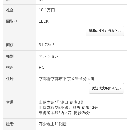
礼金
10.1万円
間取り
1LDK
部屋の採寸に行きたい
面積
31.72m²
種別
マンション
構造
RC
住所
京都府京都市下京区朱雀分木町
周辺環境を知りたい
交通
山陰本線/丹波口 徒歩8分
山陰本線/梅小路京都西 徒歩13分
東海道本線/西大路 徒歩25分
建階
7階/地上11階建