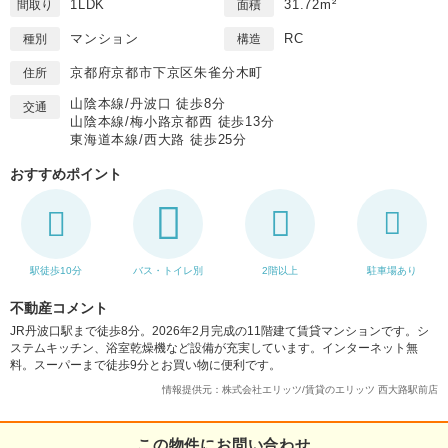
1LDK
31.72m²
間取り
面積
マンション
RC
種別
構造
京都府京都市下京区朱雀分木町
住所
山陰本線/丹波口 徒歩8分
交通
山陰本線/梅小路京都西 徒歩13分
東海道本線/西大路 徒歩25分
おすすめポイント
駅徒歩10分
バス・トイレ別
2階以上
駐車場あり
不動産コメント
JR丹波口駅まで徒歩8分。2026年2月完成の11階建て賃貸マンションです。シ
ステムキッチン、浴室乾燥機など設備が充実しています。インターネット無
料。スーパーまで徒歩9分とお買い物に便利です。
情報提供元：株式会社エリッツ/賃貸のエリッツ 西大路駅前店
この物件にお問い合わせ