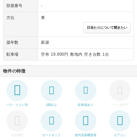
部屋番号
-
方位
東
日当たりについて聞きたい
築年数
新築
駐車場
空有 19,800円 敷地内 空き台数 1台
物件の特徴
バス・トイレ別
2階以上
駐車場あり
ペット相談可
追焚機能
オートロック
室内洗濯機置場
エアコン