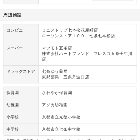
周辺施設
コンビニ
ミニストップ七本松花屋町店
ローソンストア１００ 七条七本松店
スーパー
マツモト五条店
株式会社ハートフレンド フレスコ五条壬生川
店
ドラッグストア
七条ゆう薬局
東邦薬局 五条丹波口店
保育園
さわやか保育園
幼稚園
アソカ幼稚園
小学校
京都市立光徳小学校
中学校
京都市立七条中学校