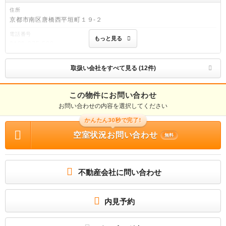
住所
京都市南区唐橋西平垣町１９-２
電話番号
もっと見る
0120-975-533
免許番号
国土交通大臣免許(7)第5206号
取扱い会社をすべて見る (12件)
取引態様
仲介
この物件にお問い合わせ
お問い合わせの内容を選択してください
物件管理番号
178370-0707
かんたん30秒で完了!
※お問い合わせの際には、担当者へ物件管理番号をお伝えください。
空室状況お問い合わせ
無料
連絡先
0037-6008-1360
PR
不動産会社に問い合わせ
南区・下京区のお部屋探しは地域密着を目指す当店におまかせを！
物件に関する情報
物件の所在地 : 京都府京都市下京区朱雀分木町 / 交通の利便 : 山陰本線/丹波口 徒歩
内見予約
8分、山陰本線/梅小路京都西 徒歩13分、東海道本線/西大路 徒歩25分 / 面積 : 31.7
2m² / 築年月 : 新築(2026年02月) / 賃料 : 10.1万円 / 管理費又は共益費等 : 8,000
円 / 礼金等 : 1ヶ月 / 敷金 : 無料、保証金等 : －、 償却、敷引 : － / 住宅総合保険
等の損害保険料 : － / その他 : 2026年2月完成の賃貸マンションです。 初回：賃貸