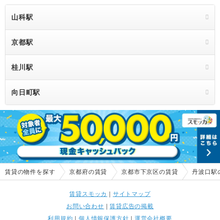
山科駅
8.3万円
1DK
27.22m²
9階
9階
10.2万円
1LDK
31.72m²
9階
9階
京都駅
8.3万円
1DK
27.22m²
9階
9階
桂川駅
10.9万円
1LDK
35.32m²
3階
3階
向日町駅
賃貸の物件を探す
京都府の賃貸
京都市下京区の賃貸
丹波口駅
賃貸スモッカ
|
サイトマップ
お問い合わせ
|
賃貸広告の掲載
利用規約
|
個人情報保護方針
|
運営会社概要