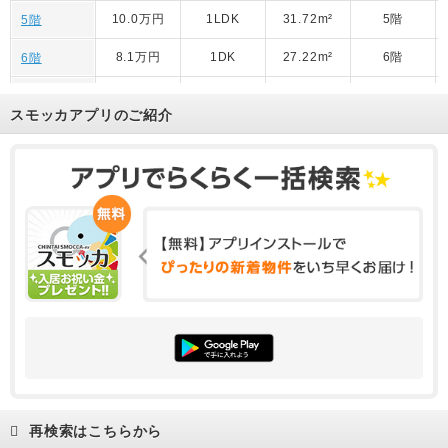
10.0万円
1LDK
31.72m²
5階
5階
8.1万円
1DK
27.22m²
6階
6階
10.9万円
1LDK
35.32m²
4階
4階
スモッカアプリのご紹介
9.9万円
1LDK
31.72m²
3階
3階
8.3万円
1DK
27.22m²
10階
10階
10.0万円
1LDK
31.72m²
5階
5階
11.1万円
1LDK
35.32m²
5階
5階
9.9万円
1LDK
31.72m²
4階
4階
11.0万円
1LDK
35.32m²
5階
5階
10.1万円
1LDK
31.72m²
8階
8階
12.2万円
2LDK
39.37m²
8階
8階
再検索はこちらから
12.3万円
2LDK
39.37m²
9階
9階