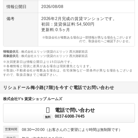
情報公開日
2026/08/08
備考
2026年2月完成の賃貸マンションです。
初回：賃貸保証料:54,500円
更新料:0.5ヶ月
※取扱会社が複数ある場合は一部情報が異なる場合もございます
ので、取扱会社へご確認下さいませ。
情報提供元
:
株式会社エリッツ/賃貸のエリッツ 西大路駅前店
画像提供元
:
株式会社エリッツ/賃貸のエリッツ 西大路駅前店
※次回更新日は情報公開日より15日以内です。
※各種情報と現状に差異がある場合は現状優先となります。
※取扱い不動産会社が複数ある場合は、住宅保険など一部条件が異なる場合もございま
すので、取扱店舗までご確認下さい。
リシュドール梅小路[7階]を今すぐ電話でお問い合わせ
株式会社Y’s 賃貸ショップ ルームズ
電話で問い合わせ
0037-6008-7445
無料
営業時間
08:30〜20:00（お客さんのご要望により時間は無制限です）