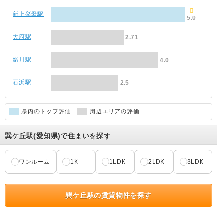
新上挙母駅
5.0
大府駅
2.71
緒川駅
4.0
石浜駅
2.5
県内のトップ評価
周辺エリアの評価
巽ケ丘駅(愛知県)で住まいを探す
ワンルーム
1K
1LDK
2LDK
3LDK
巽ケ丘駅の賃貸物件を探す