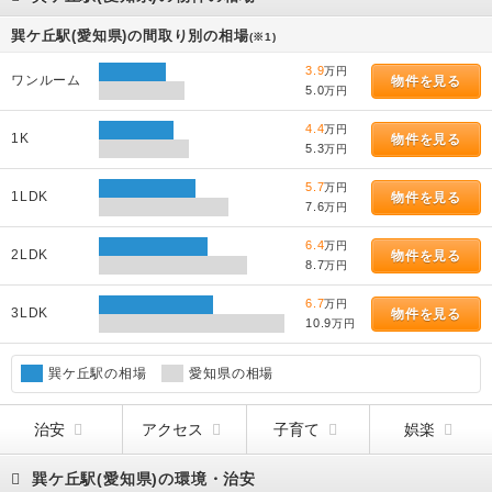
巽ケ丘駅(愛知県)の間取り別の相場
(※1)
3.9
万円
ワンルーム
物件を見る
5.0
万円
4.4
万円
1K
物件を見る
5.3
万円
5.7
万円
1LDK
物件を見る
7.6
万円
6.4
万円
2LDK
物件を見る
8.7
万円
6.7
万円
3LDK
物件を見る
10.9
万円
巽ケ丘駅の相場
愛知県の相場
治安
アクセス
子育て
娯楽
巽ケ丘駅(愛知県)の環境・治安