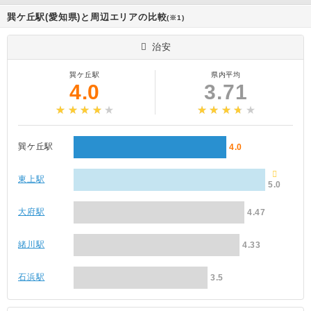
巽ケ丘駅(愛知県)と周辺エリアの比較
(※1)
治安
巽ケ丘駅
県内平均
4.0
3.71
巽ケ丘駅
4.0
東上駅
5.0
大府駅
4.47
緒川駅
4.33
石浜駅
3.5