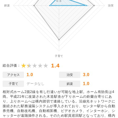
1.4
総合評価：
1.0
3.0
アクセス
治安
1.0
データなし
子育て
娯楽
相対式ホーム2面2線を有し行違いが可能な地上駅。ホーム有効長は4
両。平成21年に改築された木造駅舎が下りホームの鈴蘭台寄りにあ
り、上りホームへは構内踏切で連絡している。沿線光ネットワークに
接続された駅務遠隔システムが導入されており、センター駅から自動
券売機、自動改札機、自動精算機、ビデオカメラ、インターホン、シ
ャッターが遠隔操作される。そのため駅員巡回駅となっており、構内