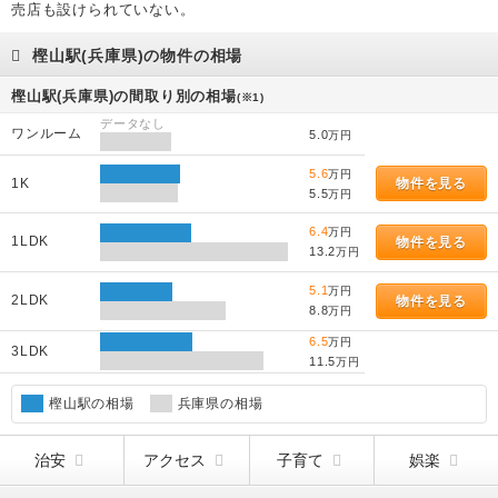
売店も設けられていない。
樫山駅(兵庫県)の物件の相場
樫山駅(兵庫県)の間取り別の相場
(※1)
データなし
ワンルーム
5.0
万円
5.6
万円
1K
物件を見る
5.5
万円
6.4
万円
1LDK
物件を見る
13.2
万円
5.1
万円
2LDK
物件を見る
8.8
万円
6.5
万円
3LDK
11.5
万円
樫山駅の相場
兵庫県の相場
治安
アクセス
子育て
娯楽