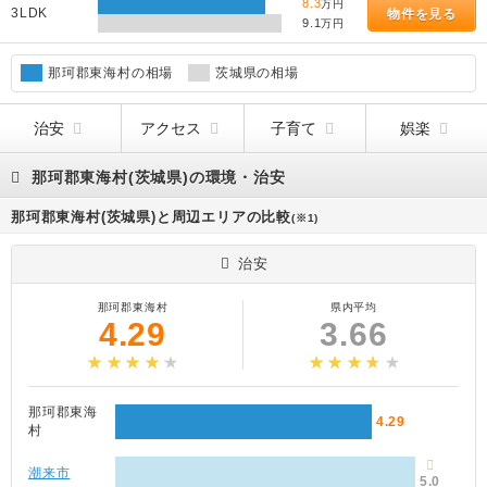
8.3
万円
3LDK
物件を見る
9.1
万円
那珂郡東海村の相場
茨城県の相場
治安
アクセス
子育て
娯楽
那珂郡東海村(茨城県)の環境・治安
那珂郡東海村(茨城県)と周辺エリアの比較
(※1)
治安
那珂郡東海村
県内平均
4.29
3.66
那珂郡東海
4.29
村
潮来市
5.0