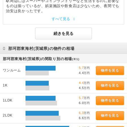
駅周辺にはスーパーやコインランドリーなと生活するのに必要な
ものは揃っているが、娯楽施設や飲食店は少ないため、夜間でも
治安は良かったです。
すべて見る
続きを見る
那珂郡東海村(茨城県)の物件の相場
那珂郡東海村(茨城県)の間取り別の相場
(※1)
5.7
万円
ワンルーム
物件を見る
4.4
万円
4.4
万円
1K
物件を見る
4.5
万円
5.7
万円
1LDK
物件を見る
6.0
万円
6.3
万円
2LDK
物件を見る
6.6
万円