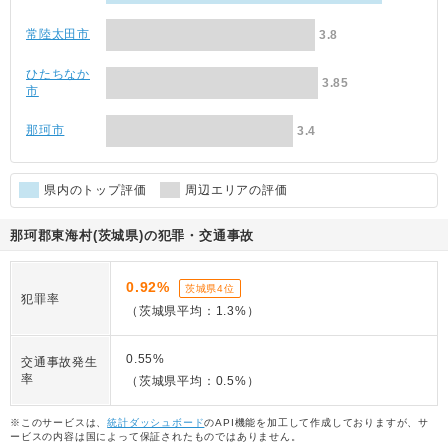
常陸太田市
3.8
ひたちなか
3.85
市
那珂市
3.4
県内のトップ評価
周辺エリアの評価
那珂郡東海村(茨城県)の犯罪・交通事故
0.92%
茨城県4位
犯罪率
（茨城県平均：1.3%）
0.55%
交通事故発生
率
（茨城県平均：0.5%）
※このサービスは、
統計ダッシュボード
のAPI機能を加工して作成しておりますが、サ
ービスの内容は国によって保証されたものではありません。