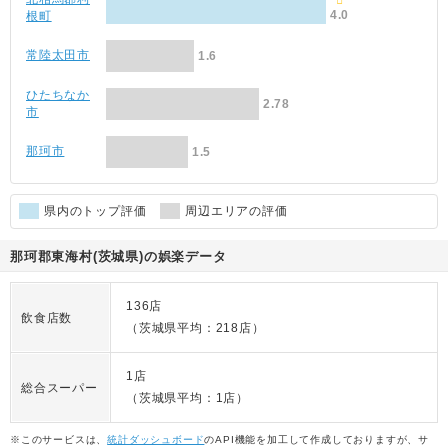
4.0
根町
常陸太田市
1.6
ひたちなか
2.78
市
那珂市
1.5
県内のトップ評価
周辺エリアの評価
那珂郡東海村(茨城県)の娯楽データ
136店
飲食店数
（茨城県平均：218店）
1店
総合スーパー
（茨城県平均：1店）
※このサービスは、
統計ダッシュボード
のAPI機能を加工して作成しておりますが、サ