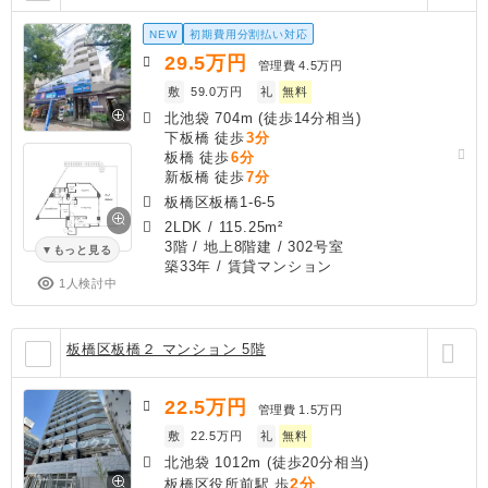
NEW
初期費用分割払い対応
29.5
万円
管理費
4.5万円
敷
59.0万円
礼
無料
北池袋 704m (徒歩14分相当)
下板橋 徒歩
3分
板橋 徒歩
6分
新板橋 徒歩
7分
板橋区板橋1-6-5
2LDK
/
115.25m²
3階 / 地上8階建 / 302号室
もっと見る
築33年
/ 賃貸マンション
1人検討中
板橋区板橋２ マンション 5階
22.5
万円
管理費
1.5万円
敷
22.5万円
礼
無料
北池袋 1012m (徒歩20分相当)
2分
板橋区役所前駅 歩