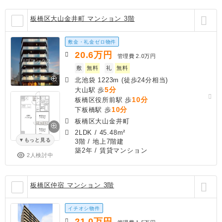
板橋区大山金井町 マンション 3階
敷金・礼金ゼロ物件
20.6
万円
管理費
2.0万円
敷
無料
礼
無料
北池袋 1223m (徒歩24分相当)
5分
大山駅 歩
10分
板橋区役所前駅 歩
10分
下板橋駅 歩
板橋区大山金井町
2LDK
/
45.48m²
もっと見る
3階 / 地上7階建
築2年
/ 賃貸マンション
2人検討中
板橋区仲宿 マンション 3階
イチオシ物件
21.0
万円