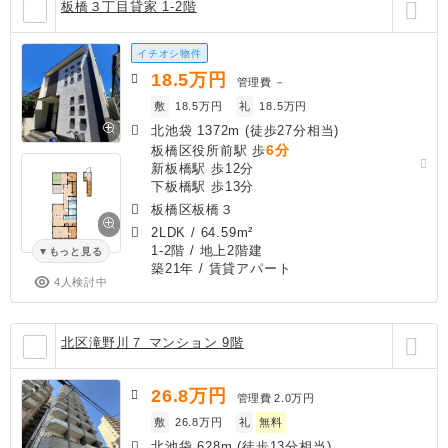
板橋３丁目貸家 1-2階
イチオシ物件
18.5
万円
管理費
－
敷
18.5万円
礼
18.5万円
北池袋 1372m (徒歩27分相当)
6分
板橋区役所前駅 歩
新板橋駅 歩12分
下板橋駅 歩13分
板橋区板橋３
2LDK
/
64.59m²
1-2階 / 地上2階建
もっと見る
築21年
/ 賃貸アパート
4人検討中
北区滝野川７ マンション 9階
26.8
万円
管理費
2.0万円
敷
26.8万円
礼
無料
北池袋 628m (徒歩13分相当)