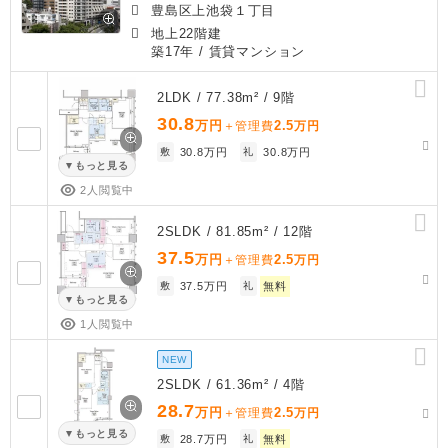
豊島区上池袋１丁目
地上22階建
築17年
/ 賃貸マンション
2LDK / 77.38m² / 9階
30.8
万円
2.5
＋管理費
万円
敷
30.8万円
礼
30.8万円
もっと見る
2人閲覧中
2SLDK / 81.85m² / 12階
37.5
万円
2.5
＋管理費
万円
敷
37.5万円
礼
無料
もっと見る
1人閲覧中
NEW
2SLDK / 61.36m² / 4階
28.7
万円
2.5
＋管理費
万円
もっと見る
敷
28.7万円
礼
無料