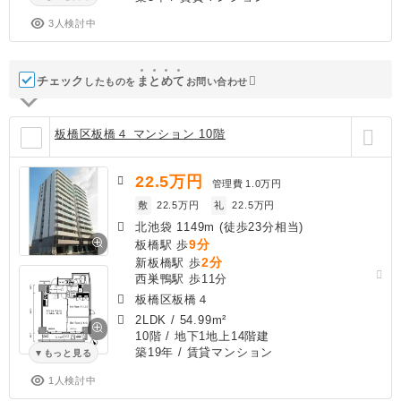
3人検討中
チェック
ま
と
め
て
したものを
お問い合わせ
板橋区板橋４ マンション 10階
22.5
万円
管理費
1.0万円
敷
22.5万円
礼
22.5万円
北池袋 1149m (徒歩23分相当)
9分
板橋駅 歩
2分
新板橋駅 歩
西巣鴨駅 歩11分
板橋区板橋４
2LDK
/
54.99m²
10階 / 地下1地上14階建
築19年
/ 賃貸マンション
もっと見る
1人検討中