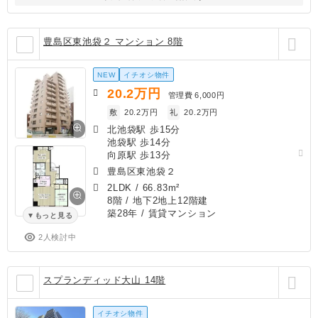
豊島区東池袋２ マンション 8階
NEW
イチオシ物件
20.2
万円
管理費
6,000円
敷
20.2万円
礼
20.2万円
北池袋駅 歩15分
池袋駅 歩14分
向原駅 歩13分
豊島区東池袋２
2LDK
/
66.83m²
8階 / 地下2地上12階建
築28年
/ 賃貸マンション
もっと見る
2人検討中
スプランディッド大山 14階
イチオシ物件