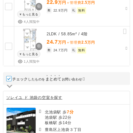
22.9
万円
2.5
＋管理費
万円
敷
22.9万円
礼
無料
もっと見る
4人閲覧中
2LDK / 58.85m² / 4階
24.7
万円
2.5
＋管理費
万円
敷
24.7万円
礼
無料
もっと見る
1人閲覧中
チェック
ま
と
め
て
したものを
お問い合わせ
ソレイユ ド 池袋の空室を探す
7分
北池袋駅 歩
池袋駅 歩22分
板橋駅 歩14分
豊島区上池袋３丁目