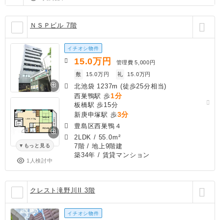
ＮＳＰビル 7階
イチオシ物件
15.0
万円
管理費
5,000円
敷
15.0万円
礼
15.0万円
北池袋 1237m (徒歩25分相当)
1分
西巣鴨駅 歩
板橋駅 歩15分
3分
新庚申塚駅 歩
豊島区西巣鴨４
2LDK
/
55.0m²
7階 / 地上9階建
もっと見る
築34年
/ 賃貸マンション
1人検討中
クレスト滝野川II 3階
イチオシ物件