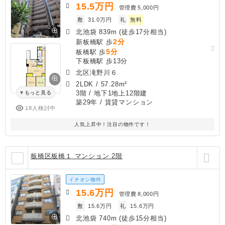
15.5
万円
管理費
5,000円
敷
31.0万円
礼
無料
北池袋 839m (徒歩17分相当)
2分
新板橋駅 歩
5分
板橋駅 歩
下板橋駅 歩13分
北区滝野川６
2LDK
/
57.28m²
3階 / 地下1地上12階建
もっと見る
築29年
/ 賃貸マンション
18人検討中
人気上昇中！注目の物件です！
板橋区板橋１ マンション 2階
イチオシ物件
15.6
万円
管理費
8,000円
敷
15.6万円
礼
15.6万円
北池袋 740m (徒歩15分相当)