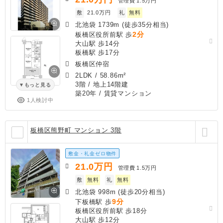
管理費
1.5万円
敷
21.0万円
礼
無料
北池袋 1739m (徒歩35分相当)
2分
板橋区役所前駅 歩
大山駅 歩14分
板橋駅 歩17分
板橋区仲宿
2LDK
/
58.86m²
3階 / 地上14階建
もっと見る
築20年
/ 賃貸マンション
1人検討中
板橋区熊野町 マンション 3階
敷金・礼金ゼロ物件
21.0
万円
管理費
1.5万円
敷
無料
礼
無料
北池袋 998m (徒歩20分相当)
9分
下板橋駅 歩
板橋区役所前駅 歩18分
大山駅 歩12分