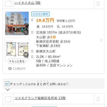
ハイネス大山 5階
イチオシ物件
18.8
万円
管理費
1.2万円
敷
18.8万円
礼
18.8万円
北池袋 1837m (徒歩37分相当)
3分
大山駅 歩
板橋区役所前駅 歩16分
下板橋駅 歩19分
板橋区大山町
2LDK
/
60.84m²
5階 / 地上6階建
もっと見る
築45年
/ 賃貸マンション
1人検討中
チェック
ま
と
め
て
したものを
お問い合わせ
コスモグラシア板橋区役所前 13階