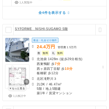
1人閲覧中
全4件を表示する
SYFORME NISHI-SUGAMO 5階
敷金・礼金ゼロ物件
24.4
万円
管理費
1.5万円
敷
無料
礼
無料
北池袋 1428m (徒歩29分相当)
7分
西巣鴨駅 歩
10分
西ヶ原四丁目駅 歩
板橋駅 歩12分
北区滝野川３
2LDK
/
46.47m²
5階 / 地上5階建
もっと見る
築1年
/ 賃貸マンション
1人検討中