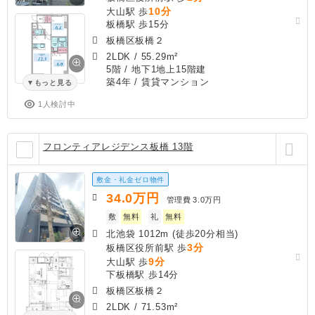
10分
大山駅 歩
板橋駅 歩15分
板橋区板橋２
2LDK
/
55.29m²
5階 / 地下1地上15階建
築4年
/ 賃貸マンション
もっと見る
1人検討中
フロンティアレジデンス板橋 13階
敷金・礼金ゼロ物件
34.0
万円
管理費
3.0万円
敷
無料
礼
無料
北池袋 1012m (徒歩20分相当)
3分
板橋区役所前駅 歩
9分
大山駅 歩
下板橋駅 歩14分
板橋区板橋２
2LDK
/
71.53m²