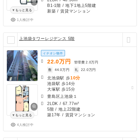
B1-1階 / 地下1地上5階建
もっと見る
新築
/ 賃貸マンション
1人検討中
上池袋タワーレジデンス 5階
イチオシ物件
22.0
万円
管理費
2.0万円
敷
44.0万円
礼
22.0万円
10分
北池袋駅 歩
池袋駅 歩14分
大塚駅 歩15分
豊島区上池袋１
2LDK
/
67.77m²
5階 / 地上22階建
築17年
/ 賃貸マンション
もっと見る
4人検討中