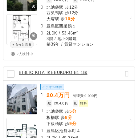
北池袋駅 歩12分
西巣鴨駅 歩12分
10分
大塚駅 歩
豊島区西巣鴨１
2LDK
/
53.46m²
3階 / 地上3階建
築39年
/ 賃貸マンション
もっと見る
2人検討中
BIBLIO KITA-IKEBUKURO B1-1階
イチオシ物件
20.4
万円
管理費
9,000円
敷
20.4万円
礼
無料
5分
北池袋駅 歩
8分
板橋駅 歩
9分
下板橋駅 歩
豊島区池袋本町４
2LDK
/
40.38m²