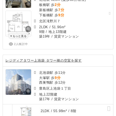
2分
板橋駅 歩
7分
新板橋駅 歩
9分
下板橋駅 歩
北区滝野川７
2LDK
/
51.96m²
9階 / 地上13階建
築19年
/ 賃貸マンション
もっと見る
2人検討中
レジディアタワー上池袋 タワー棟の空室を探す
北池袋駅 歩11分
9分
大塚駅 歩
西巣鴨駅 歩12分
豊島区上池袋１丁目
地上22階建
築17年
/ 賃貸マンション
2LDK / 55.98m² / 8階