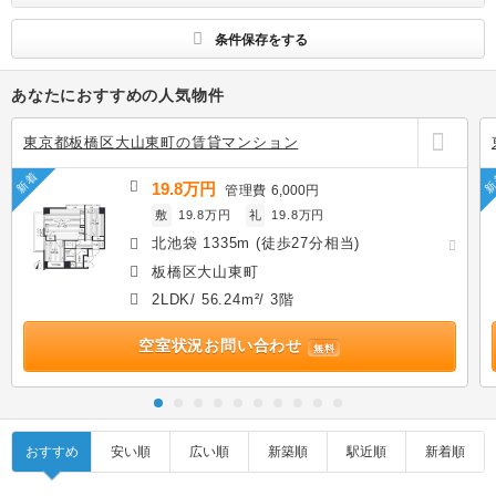
条件保存をする
あなたにおすすめの人気物件
東京都板橋区大山東町の賃貸マンション
新着
新
19.8万円
管理費
6,000円
敷
19.8万円
礼
19.8万円
北池袋 1335m (徒歩27分相当)
板橋区大山東町
2LDK/ 56.24m²/ 3階
空室状況お問い合わせ
無料
おすすめ
安い順
広い順
新築順
駅近順
新着順