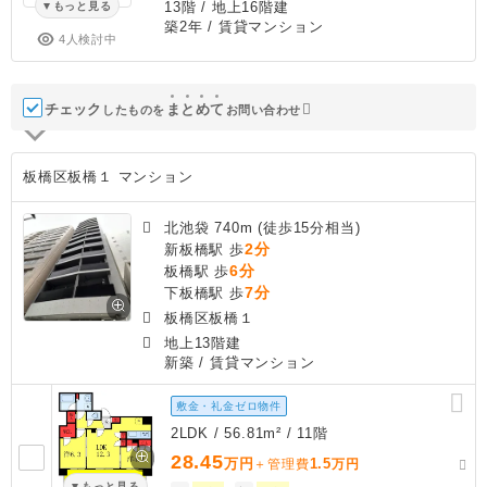
13階 / 地上16階建
もっと見る
築2年
/ 賃貸マンション
4人検討中
チェック
ま
と
め
て
したものを
お問い合わせ
板橋区板橋１ マンション
北池袋 740m (徒歩15分相当)
2分
新板橋駅 歩
6分
板橋駅 歩
7分
下板橋駅 歩
板橋区板橋１
地上13階建
新築
/ 賃貸マンション
敷金・礼金ゼロ物件
2LDK / 56.81m² / 11階
28.45
万円
1.5
＋管理費
万円
もっと見る