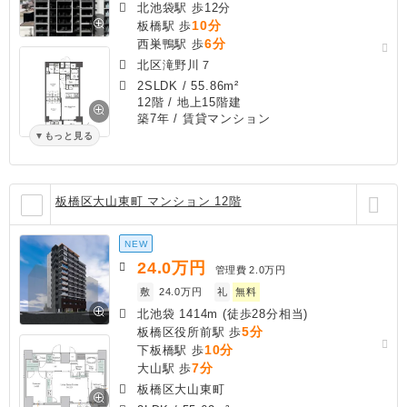
北池袋駅 歩12分
10分
板橋駅 歩
6分
西巣鴨駅 歩
北区滝野川７
2SLDK
/
55.86m²
12階 / 地上15階建
築7年
/ 賃貸マンション
もっと見る
板橋区大山東町 マンション 12階
NEW
24.0
万円
管理費
2.0万円
敷
24.0万円
礼
無料
北池袋 1414m (徒歩28分相当)
5分
板橋区役所前駅 歩
10分
下板橋駅 歩
7分
大山駅 歩
板橋区大山東町