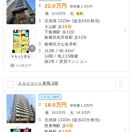
22.0
万円
管理費
1.5万円
敷
22.0万円
礼
無料
北池袋 1223m (徒歩24分相当)
10分
大山駅 歩
下板橋駅 歩11分
板橋区役所前駅 歩12分
板橋区大山金井町
2LDK
/
56.42m²
14階 / 地上15階建
もっと見る
築2年
/ 賃貸マンション
4人検討中
スカイコート巣鴨 6階
イチオシ物件
18.0
万円
管理費
1.5万円
敷
18.0万円
礼
18.0万円
北池袋 1102m (徒歩22分相当)
3分
西巣鴨駅 歩
10分
板橋駅 歩