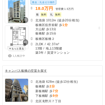
敷金・礼金ゼロ物件
18.0
万円
管理費
1.5万円
敷
無料
礼
無料
北池袋 1012m (徒歩20分相当)
1分
板橋区役所前駅 歩
大山駅 歩13分
板橋駅 歩15分
板橋区板橋２
2LDK
/
42.37m²
13階 / 地上13階建
もっと見る
築3年
/ 賃貸マンション
1人検討中
キャンバス板橋の空室を探す
北池袋 628m (徒歩13分相当)
2分
板橋駅 歩
7分
新板橋駅 歩
9分
下板橋駅 歩
北区滝野川７丁目