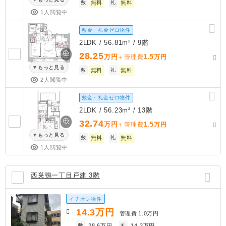
敷
無料
礼
無料
1人閲覧中
敷金・礼金ゼロ物件
2LDK / 56.81m² / 9階
28.25
万円
1.5
＋管理費
万円
もっと見る
敷
無料
礼
無料
2人閲覧中
敷金・礼金ゼロ物件
2LDK / 56.23m² / 13階
32.74
万円
1.5
＋管理費
万円
もっと見る
敷
無料
礼
無料
1人閲覧中
西巣鴨一丁目戸建 3階
イチオシ物件
14.3
万円
管理費
1.0万円
敷
28.6万円
礼
14.3万円