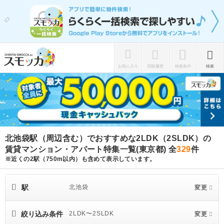
お気に入り
閲覧履歴
検索条件
検索
北池袋駅（周辺含む）でおすすめな2LDK（2SLDK）の
賃貸マンション・アパート特集一覧(東京都)
全
329
件
※近くの2駅（750m以内）も含めて表示しています。
駅
北池袋
変更
絞り込み条件
2LDK〜2SLDK
変更