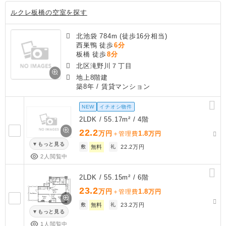
ルクレ板橋の空室を探す
北池袋 784m (徒歩16分相当)
西巣鴨 徒歩
6分
板橋 徒歩
8分
北区滝野川７丁目
地上8階建
築8年
/ 賃貸マンション
NEW
イチオシ物件
2LDK / 55.17m² / 4階
22.2
万円
1.8
＋管理費
万円
もっと見る
敷
無料
礼
22.2万円
2人閲覧中
2LDK / 55.15m² / 6階
23.2
万円
1.8
＋管理費
万円
敷
無料
礼
23.2万円
もっと見る
1人閲覧中