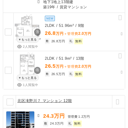
地下1地上13階建
築19年
/ 賃貸マンション
NEW
2LDK / 51.96m² / 9階
26.8
万円
2.0
＋管理費
万円
もっと見る
敷
26.8万円
礼
無料
2人閲覧中
2LDK / 51.9m² / 13階
26.5
万円
2.0
＋管理費
万円
敷
26.5万円
礼
無料
もっと見る
1人閲覧中
北区滝野川７ マンション 12階
24.3
万円
管理費
1.2万円
敷
24.3万円
礼
無料