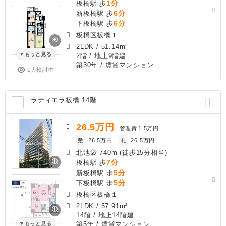
1分
板橋駅 歩
6分
新板橋駅 歩
6分
下板橋駅 歩
板橋区板橋１
2LDK
/
51.14m²
もっと見る
2階 / 地上9階建
築30年
/ 賃貸マンション
1人検討中
ラティエラ板橋 14階
26.5
万円
管理費
1.5万円
敷
26.5万円
礼
26.5万円
北池袋 740m (徒歩15分相当)
7分
板橋駅 歩
5分
新板橋駅 歩
5分
下板橋駅 歩
板橋区板橋１
2LDK
/
57.91m²
14階 / 地上14階建
築5年
/ 賃貸マンション
もっと見る