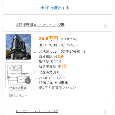
全4件を表示する
北区滝野川６ マンション 12階
25.9
万円
管理費
2.5万円
敷
25.9万円
礼
25.9万円
北池袋 839m (徒歩17分相当)
2分
西巣鴨駅 歩
板橋駅 歩12分
7分
新庚申塚駅 歩
北区滝野川６
2LDK
/
55.12m²
12階 / 地上14階建
築3年
/ 賃貸マンション
もっと見る
1人検討中
ヒルサイドレジデンス 3階