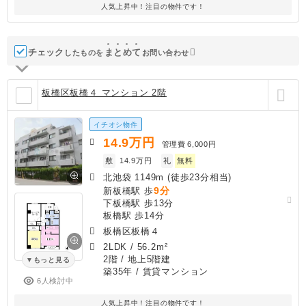
人気上昇中！注目の物件です！
チェック
ま
と
め
て
したものを
お問い合わせ
板橋区板橋４ マンション 2階
イチオシ物件
14.9
万円
管理費
6,000円
敷
14.9万円
礼
無料
北池袋 1149m (徒歩23分相当)
9分
新板橋駅 歩
下板橋駅 歩13分
板橋駅 歩14分
板橋区板橋４
2LDK
/
56.2m²
2階 / 地上5階建
もっと見る
築35年
/ 賃貸マンション
6人検討中
人気上昇中！注目の物件です！