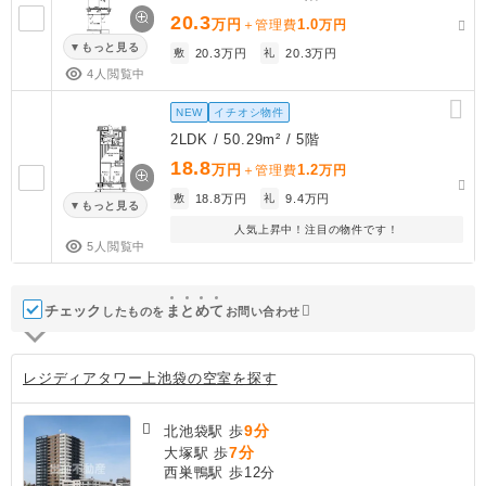
20.3
万円
1.0
＋管理費
万円
もっと見る
敷
20.3万円
礼
20.3万円
4人閲覧中
NEW
イチオシ物件
2LDK / 50.29m² / 5階
18.8
万円
1.2
＋管理費
万円
敷
18.8万円
礼
9.4万円
もっと見る
人気上昇中！注目の物件です！
5人閲覧中
チェック
ま
と
め
て
したものを
お問い合わせ
レジディアタワー上池袋の空室を探す
9分
北池袋駅 歩
7分
大塚駅 歩
西巣鴨駅 歩12分