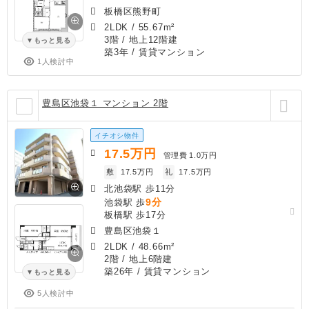
板橋区熊野町
2LDK
/
55.67m²
3階 / 地上12階建
もっと見る
築3年
/ 賃貸マンション
1人検討中
豊島区池袋１ マンション 2階
イチオシ物件
17.5
万円
管理費
1.0万円
敷
17.5万円
礼
17.5万円
北池袋駅 歩11分
9分
池袋駅 歩
板橋駅 歩17分
豊島区池袋１
2LDK
/
48.66m²
2階 / 地上6階建
築26年
/ 賃貸マンション
もっと見る
5人検討中