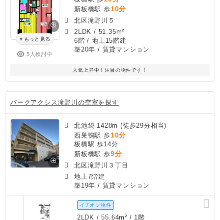
10分
新板橋駅 歩
北区滝野川５
2LDK
/
51.35m²
もっと見る
6階 / 地上15階建
築20年
/ 賃貸マンション
5人検討中
人気上昇中！注目の物件です！
パークアクシス滝野川の空室を探す
北池袋 1428m (徒歩29分相当)
10分
西巣鴨駅 歩
板橋駅 歩14分
9分
新板橋駅 歩
北区滝野川３丁目
地上7階建
築19年
/ 賃貸マンション
イチオシ物件
2LDK / 55.64m² / 1階