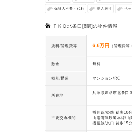
保証人不要・代行
即入居可
ペッ
ＴＫＤ北条口[6階]の物件情報
6.6万円
賃料/管理費等
（管理費等 5
敷金
無料
種別/構造
マンション/RC
兵庫県姫路市北条口
所在地
播但線/姫路 徒歩10
主要交通機関
山陽電気鉄道本線/山
播但線/京口 徒歩15