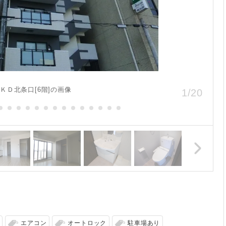
ＫＤ北条口[6階]の画像
1
/
20
エアコン
オートロック
駐車場あり