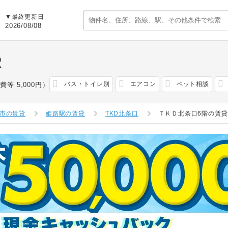
▼最終更新日
2026/08/08
R
バス・トイレ別
エアコン
ペット相談
費等 5,000円）
市の賃貸
姫路駅の賃貸
TKD北条口
ＴＫＤ北条口6階の賃貸