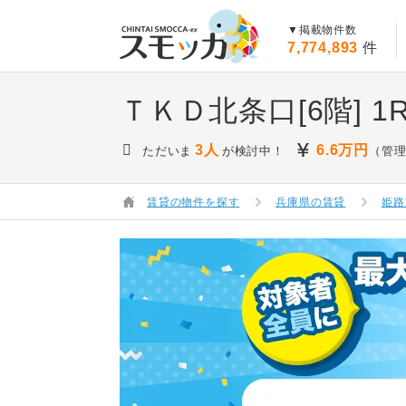
賃貸スモッカ
▼掲載物件数
7,774,893
件
ＴＫＤ北条口[6階]
1
3人
6.6
万円
ただいま
が検討中！
（管理
賃貸の物件を探す
兵庫県の賃貸
姫路