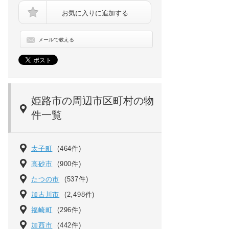
お気に入りに追加する
メールで教える
ＴＫＤ北条口[6階]の画像
姫路市の周辺市区町村の物
件一覧
太子町
(464件)
高砂市
(900件)
たつの市
(537件)
加古川市
(2,498件)
福崎町
(296件)
加西市
(442件)