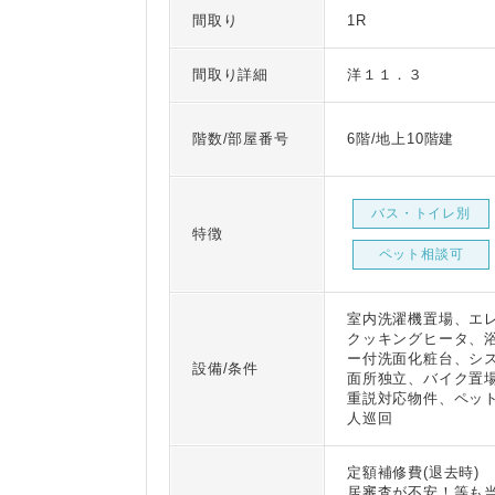
間取り
1R
間取り詳細
洋１１．３
階数/部屋番号
6階/地上10階建
バス・トイレ別
特徴
ペット相談可
室内洗濯機置場、エレ
クッキングヒータ、
ー付洗面化粧台、シ
設備/条件
面所独立、バイク置場
重説対応物件、ペッ
人巡回
定額補修費(退去時
居審査が不安！等も