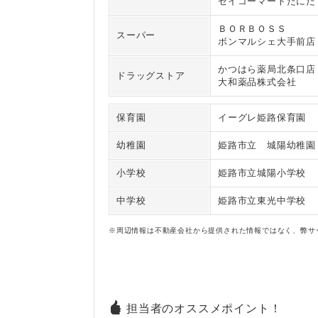
セイコーマートたにだ
ＢＯＲＢＯＳＳ
スーパー
ボンマルシェ大手前店
かつはら薬局北条口店
ドラッグストア
大和薬品株式会社
保育園
イーグレ姫路保育園
幼稚園
姫路市立 城陽幼稚園
小学校
姫路市立城陽小学校
中学校
姫路市立東光中学校
※周辺情報は不動産会社から提供された情報ではなく、弊サ
担当者のオススメポイント！