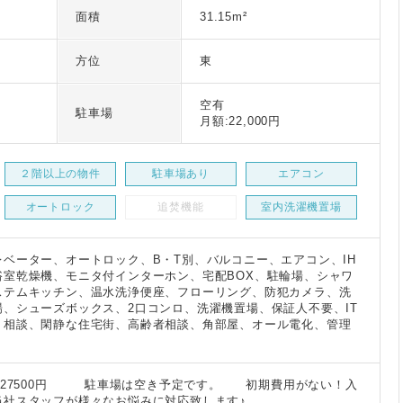
面積
31.15m²
方位
東
空有
駐車場
月額:22,000円
２階以上の物件
駐車場あり
エアコン
オートロック
追焚機能
室内洗濯機置場
ベーター、オートロック、B・T別、バルコニー、エアコン、IH
浴室乾燥機、モニタ付インターホン、宅配BOX、駐輪場、シャワ
ステムキッチン、温水洗浄便座、フローリング、防犯カメラ、洗
、シューズボックス、2口コンロ、洗濯機置場、保証人不要、IT
ト相談、閑静な住宅街、高齢者相談、角部屋、オール電化、管理
) 27500円 駐車場は空き予定です。 初期費用がない！入
当社スタッフが様々なお悩みに対応致します♪