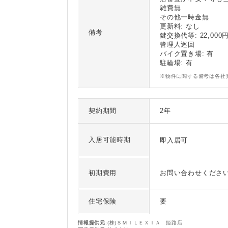
雑費無
その他一時金無
更新料: なし
備考
鍵交換代等: 22,000
管理人巡回
バイク置き場: 有
駐輪場: 有
※物件に関する備考は各社
契約期間
2年
入居可能時期
即入居可
初期費用
お問い合わせくださ
住宅保険
要
情報提供元
:(株)ＳＭＩＬＥＸＩＡ 姫路店