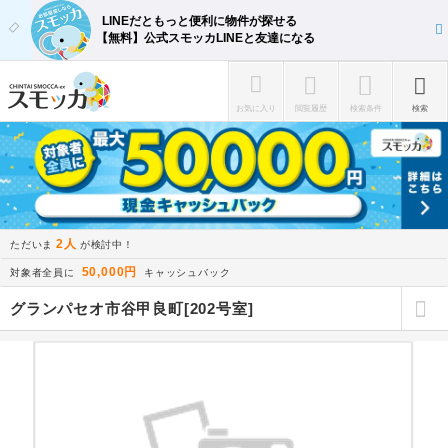
LINEだともっと便利に物件が探せる
【無料】公式スモッカLINEと友達になる
お気に入り
閲覧履歴
検索条件
検索
2人
ただいま
が検討中！
50,000円
対象者全員に
キャッシュバック
グランパセオ市谷甲良町[202号室]