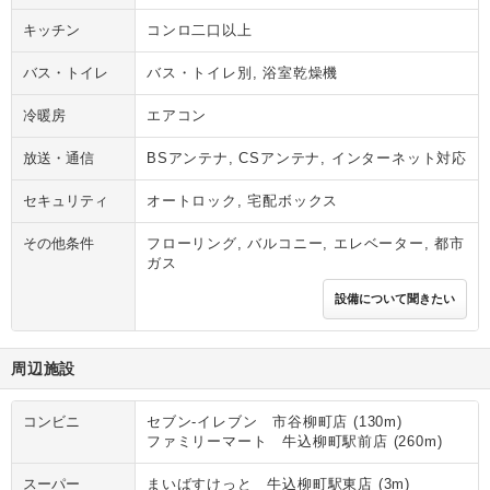
キッチン
コンロ二口以上
バス・トイレ
バス・トイレ別, 浴室乾燥機
冷暖房
エアコン
放送・通信
BSアンテナ, CSアンテナ, インターネット対応
セキュリティ
オートロック, 宅配ボックス
その他条件
フローリング, バルコニー, エレベーター, 都市
ガス
設備について聞きたい
周辺施設
コンビニ
セブン‐イレブン 市谷柳町店 (130m)
ファミリーマート 牛込柳町駅前店 (260m)
スーパー
まいばすけっと 牛込柳町駅東店 (3m)