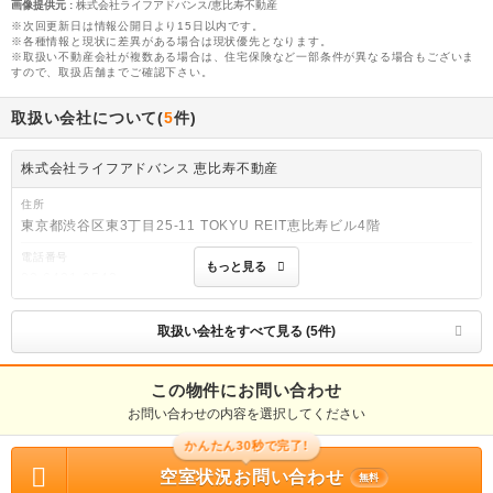
画像提供元
:
株式会社ライフアドバンス/恵比寿不動産
※次回更新日は情報公開日より15日以内です。
※各種情報と現状に差異がある場合は現状優先となります。
※取扱い不動産会社が複数ある場合は、住宅保険など一部条件が異なる場合もございま
すので、取扱店舗までご確認下さい。
取扱い会社について(
5
件)
株式会社ライフアドバンス 恵比寿不動産
住所
東京都渋谷区東3丁目25-11 TOKYU REIT恵比寿ビル4階
電話番号
もっと見る
03-6421-0542
免許番号
東京都知事免許(2)第97301号
取扱い会社をすべて見る (5件)
取引態様
仲介
この物件にお問い合わせ
お問い合わせの内容を選択してください
物件管理番号
R01570-171917
かんたん30秒で完了!
※お問い合わせの際には、担当者へ物件管理番号をお伝えください。
空室状況お問い合わせ
無料
物件に関する情報