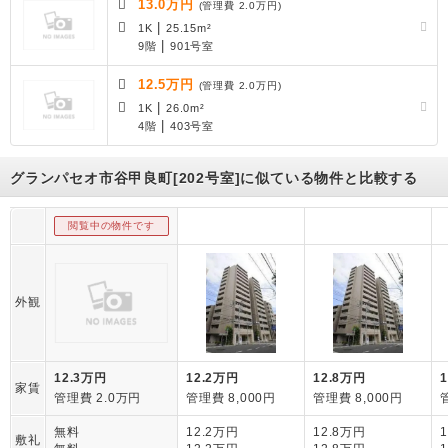
13.0万円
(管理費 2.0万円)
|
1K
25.15m²
|
9階
901号室
12.5万円
(管理費 2.0万円)
|
1K
26.0m²
|
4階
403号室
グランパセオ市谷甲良町[202号室]に似ている物件と比較する
閲覧中の物件です
外観
12.3万円
12.2万円
12.8万円
家賃
管理費 2.0万円
管理費 8,000円
管理費 8,000円
無料
12.2万円
12.8万円
敷礼