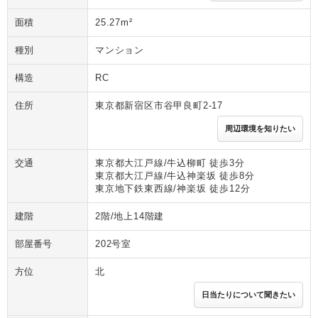
面積
25.27m²
種別
マンション
構造
RC
住所
東京都新宿区市谷甲良町2-17
周辺環境を知りたい
交通
東京都大江戸線/牛込柳町 徒歩3分
東京都大江戸線/牛込神楽坂 徒歩8分
東京地下鉄東西線/神楽坂 徒歩12分
建階
2階/地上14階建
部屋番号
202号室
方位
北
日当たりについて聞きたい