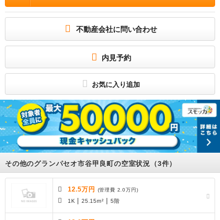
物件の所在地 : 東京都新宿区市谷甲良町2-17 / 交通の利便 : 東京都大江戸線/牛込柳
町 徒歩3分、東京都大江戸線/牛込神楽坂 徒歩8分、東京地下鉄東西線/神楽坂 徒歩1
2分 / 面積 : 25.27m² / 築年月 : 2019年08月 / 賃料 : 12.3万円 / 管理費又は共益
費等 : 2.0万円 / 礼金等 : 無料 / 敷金 : 無料、保証金等 : －、 償却、敷引 : － / 住
不動産会社に問い合わせ
宅総合保険等の損害保険料 : 19,000円(2年) / その他 : 更新料:1ヶ月 保証会社：利
用必須 / 駐車場 : 無し
所属団体
内見予約
(公社)全日本不動産協会
(公社)不動産保証協会
お気に入り追加
その他のグランパセオ市谷甲良町の空室状況（3件）
12.5万円
(管理費 2.0万円)
|
|
1K
25.15m²
5階