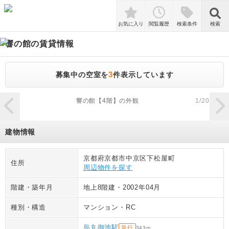
検索
お気に入り
閲覧履歴
検索条件
検索
響の館
の賃貸情報
3
募集中の空室を
件表示しています
zoom_in
響の館【4階】の外観
1
/
20
建物情報
京都府京都市中京区下松屋町
住所
周辺物件を探す
階建・築年月
地上8階建
・
2002年04月
種別・構造
マンション
・
RC
烏丸御池駅
急行
343
m