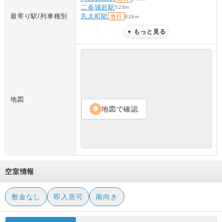
二条城前駅
528
m
最寄り駅/列車種別
丸太町駅
急行
626
m
もっと見る
▼
地図
地図で確認
location_on
空室情報
敷金なし
即入居可
南向き