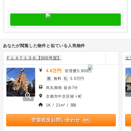
あなたが閲覧した物件と似ている人気物件
ＦＬＡＴ１３６【305号室】
エ
4.6万円
管理費
5,800円
敷
無料
礼
5.0万円
烏丸御池 徒歩7分
zoom_in
京都市中京区猩々町
1K / 21m² / 3階
空室状況お問い合わせ
無料