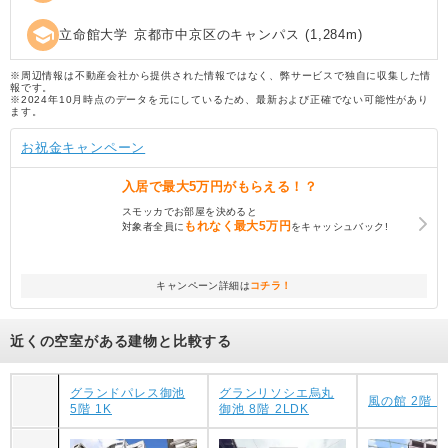
school
立命館大学 京都市中京区のキャンパス
(
1,284
m)
※周辺情報は不動産会社から提供された情報ではなく、弊サービスで独自に収集した情
報です。
※2024年10月時点のデータを元にしているため、最新および正確でない可能性があり
ます。
お祝金キャンペーン
入居で
最大5万円
がもらえる！？
スモッカでお部屋を決めると
もれなく
最大5万円
対象者全員に
をキャッシュバック!
キャンペーン詳細は
コチラ！
近くの空室がある建物と比較する
グランドパレス御池
グランリソシエ烏丸
風の館 2階 1
5階 1K
御池 8階 2LDK