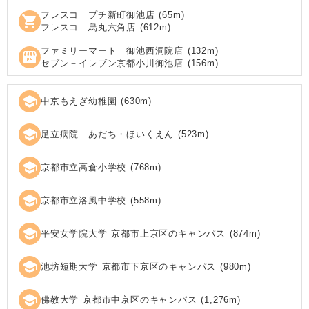
フレスコ プチ新町御池店
(
65
m)
shopping_cart
フレスコ 烏丸六角店
(
612
m)
ファミリーマート 御池西洞院店
(
132
m)
local_convenience_store
セブン－イレブン京都小川御池店
(
156
m)
school
中京もえぎ幼稚園
(
630
m)
school
足立病院 あだち・ほいくえん
(
523
m)
school
京都市立高倉小学校
(
768
m)
school
京都市立洛風中学校
(
558
m)
school
平安女学院大学 京都市上京区のキャンパス
(
874
m)
school
池坊短期大学 京都市下京区のキャンパス
(
980
m)
school
佛教大学 京都市中京区のキャンパス
(
1,276
m)