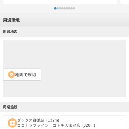
周辺環境
周辺地図
地図で確認
location_on
周辺施設
ダックス御池店
(
132
m)
local_pharmacy
ココカラファイン コトチカ御池店
(
320
m)