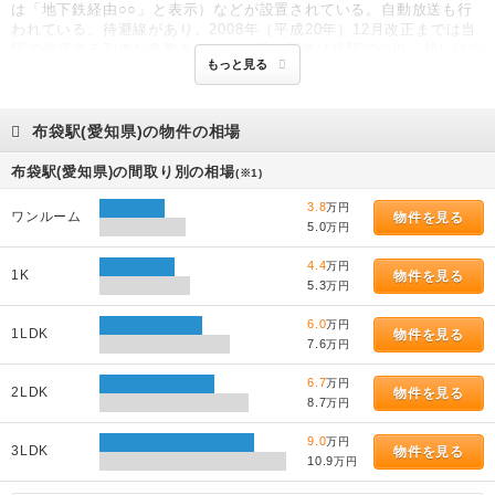
は「地下鉄経由○○」と表示）などが設置されている。自動放送も行
われている。待避線があり、2008年（平成20年）12月改正までは当
駅で待避する列車が多数あったが、同改正後は当駅での追い越しは少
もっと見る
なくなっている。下りホーム西側の貨物側線は廃車予定の車両や新造
車両の疎開留置に使用される場合もあり、最近では、2008年（平成
20年）12月26日までのしばらくの間に名鉄2200系電車1700系・
1700系(1702F)の留置に使用されたり、同日からは入れ替わりに同日
布袋駅(愛知県)の物件の相場
で運用を離脱した、名鉄7000系電車7000系・7000系(7041Fと7043F
の2編成)が数ヶ月間留置されていた。ホーム屋根の骨組みや柱は知立
布袋駅(愛知県)の間取り別の相場
(※1)
駅と同じく古レールを再利用したものでCARNEGIE 1897（1897年
カーネギー鉄鋼：現USスチール）の銘があるものもある。
3.8
万円
ワンルーム
物件を見る
5.0
万円
4.4
万円
1K
物件を見る
5.3
万円
6.0
万円
1LDK
物件を見る
7.6
万円
6.7
万円
2LDK
物件を見る
8.7
万円
9.0
万円
3LDK
物件を見る
10.9
万円