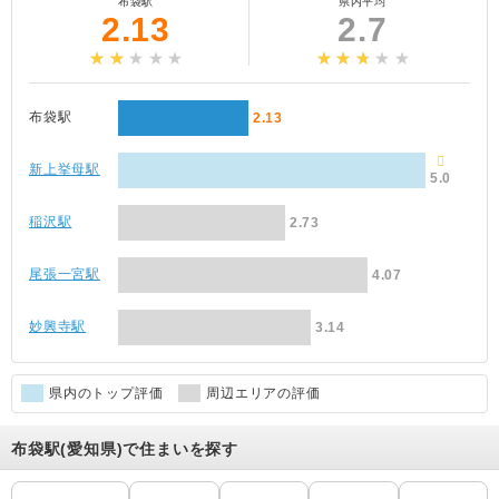
布袋駅
県内平均
2.13
2.7
布袋駅
2.13
新上挙母駅
5.0
稲沢駅
2.73
尾張一宮駅
4.07
妙興寺駅
3.14
県内のトップ評価
周辺エリアの評価
布袋駅(愛知県)で住まいを探す