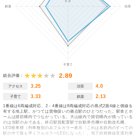
2.89
総合評価：
3.25
4.0
アクセス
治安
3.33
2.13
子育て
娯楽
1番線は6両編成対応、2 - 4番線は8両編成対応の島式2面4線と側線を
有する地上駅。かつては貨物扱いの拠点駅のひとつだった。駅舎とホ
ームは踏切構内でつながっている。犬山線内で踏切構内が残っている
のは当駅のみである。終日駅員配置駅で自動券売機や自動改札機、
LED発車標（列車種別のみフルカラー表示〈これは名鉄内のすべての
駅の中で最も早くフルカラーLEDになった〉。地下鉄鶴舞線直通列車