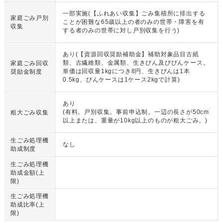
一部実施(【ふれあい収集】ごみ集積所に排出する
家庭ごみ戸別
ことが困難な65歳以上の者のみの世帯・障害を有
収集
する者のみの世帯に対し戸別収集を行う)
あり(【資源回収奨励補助金】補助対象品目古紙
類、古繊維類、金属類、生きびん及びびんケース。
家庭ごみ回収
単価は回収量1kgにつき8円、生きびんは1本
奨励金制度
0.5kg、びんケースは1ケース2kgで計算)
あり
(有料。戸別収集。事前申込制。一辺の長さが50cm
粗大ごみ収集
以上または、重量が10kg以上のものが粗大ごみ。)
生ごみ処理機
なし
助成制度
生ごみ処理機
助成金額(上
限)
生ごみ処理機
助成比率(上
限)