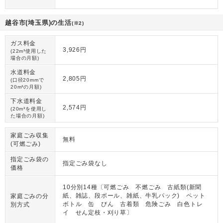
越谷市(埼玉県)の生活
(※2)
ガス料金
3,926円
(22m³使用した
場合の月額)
水道料金
2,805円
(口径20mmで
20m³の月額)
下水道料金
2,574円
(20m³を使用し
た場合の月額)
家庭ごみ収集
無料
(可燃ごみ)
指定ごみ袋の
指定ごみ袋なし
価格
10分別14種〔可燃ごみ 不燃ごみ 古紙類(新聞
紙、雑誌、段ボール、雑紙、牛乳パック) ペット
家庭ごみの分
ボトル 缶 びん 古着類 危険ごみ 白色トレ
別方式
イ せん定枝・刈り草〕