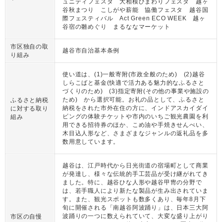
ュニティフェスタ 大相模ひまわりフェスタ 越ヶ
谷秋まつり こしがや薪能 協働フェスタ 越谷国
際フェスティバル Act Green ECO WEEK 越ヶ
谷宿の雛めぐり まるななマーケット
市区独自の取
越谷市自治基本条例
り組み
使い道は、(1)一般寄附(市政全般のため) (2)越谷
しらこばと基金(快適で活力ある魅力的なふるさと
づくりのため) (3)指定寄附(その他の事業や施設の
ため) から選択可能。お礼の品として、ふるさと
ふるさと納税
納税をされた市外在住の方に、インドアスカイダイ
に対する取り
ビングの体験チケットや市内のいちご観光農園を利
組み
用できる招待券のほか、こめ油や手焼きせんべい、
木目込人形など、さまざまなジャンルの返礼品を多
数用意しています。
越谷は、江戸時代から日光街道の宿場町として商業
が発達し、様々な伝統的手工芸品が受け継がれてき
ました。特に、越谷ひな人形や越谷甲冑の分野で
は、若手職人により新たな製品が生み出されていま
す。また、観光スポットも数多くあり、毎年8月下
旬に開催される「南越谷阿波踊り」は、日本三大阿
波踊りの一つに数えられていて、大変な盛り上がり
市区の自慢