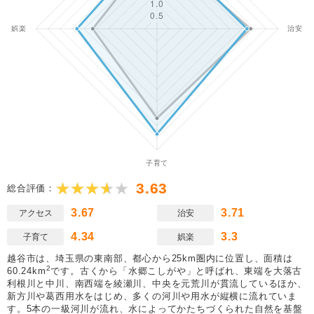
3.63
総合評価：
3.67
3.71
アクセス
治安
4.34
3.3
子育て
娯楽
越谷市は、埼玉県の東南部、都心から25km圏内に位置し、面積は
2
60.24km
です。古くから「水郷こしがや」と呼ばれ、東端を大落古
利根川と中川、南西端を綾瀬川、中央を元荒川が貫流しているほか、
新方川や葛西用水をはじめ、多くの河川や用水が縦横に流れていま
す。5本の一級河川が流れ、水によってかたちづくられた自然を基盤