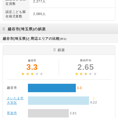
2,277人
定員数
認定こども園
2,080人
在籍児童数
越谷市(埼玉県)の娯楽
越谷市(埼玉県)と周辺エリアの比較
(※1)
娯楽
越谷市
県内平均
3.3
2.65
越谷市
3.3
さいたま市
4.22
大宮区
草加市
2.81