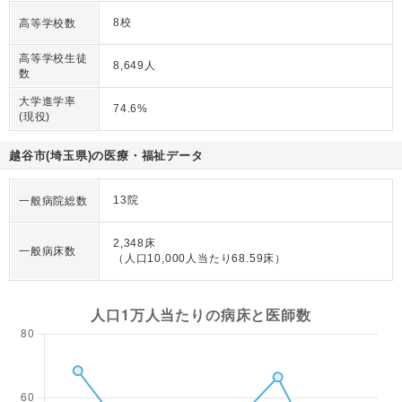
8校
高等学校数
高等学校生徒
8,649人
数
大学進学率
74.6%
(現役)
越谷市(埼玉県)の医療・福祉データ
13院
一般病院総数
2,348床
一般病床数
（人口10,000人当たり68.59床）