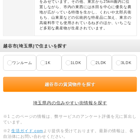
をみせています。その他、東京から25km圏内に位
置しながら、市内の東西には水田を中心に優良な農
地が広がっている特徴を生かし、くわいや太郎兵衛
もち、山東菜などの伝統的な特産品に加え、東京の
高級料亭でも使用されているねぎのほか、いちごな
ど多彩な農産物が生産されています。
越谷市(埼玉県)で住まいを探す
ワンルーム
1K
1LDK
2LDK
3LDK
越谷市の賃貸物件を探す
埼玉県内の住みやすい街情報を探す
※1 このページの情報は、弊サービスのアンケート評価を元に算出し
ています。
※2
生活ガイド.com
より提供を受けております。最新の情報は、各
自治体にお問い合わせください。