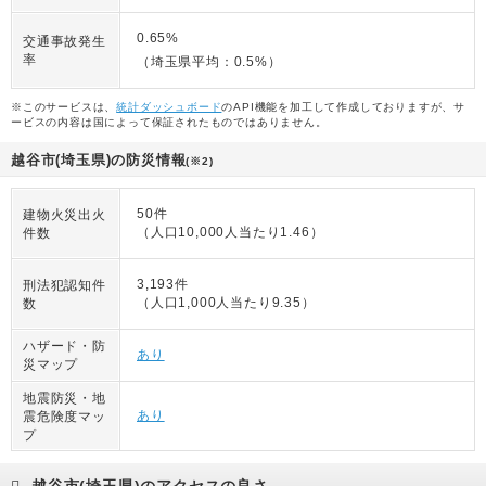
0.65%
交通事故発生
率
（埼玉県平均：0.5%）
※このサービスは、
統計ダッシュボード
のAPI機能を加工して作成しておりますが、サ
ービスの内容は国によって保証されたものではありません。
越谷市(埼玉県)の防災情報
(※2)
50件
建物火災出火
（人口10,000人当たり1.46）
件数
3,193件
刑法犯認知件
（人口1,000人当たり9.35）
数
ハザード・防
あり
災マップ
地震防災・地
あり
震危険度マッ
プ