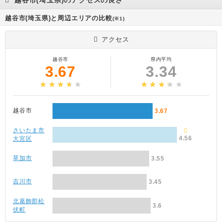
越谷市(埼玉県)のアクセスの良さ
越谷市(埼玉県)と周辺エリアの比較
(※1)
アクセス
越谷市
県内平均
3.67
3.34
越谷市
3.67
さいたま市
4.56
大宮区
草加市
3.55
吉川市
3.45
北葛飾郡松
3.6
伏町