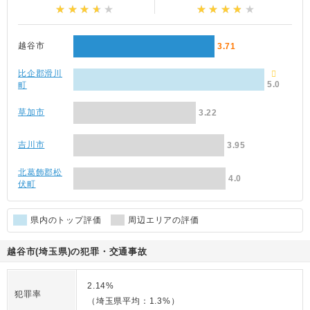
越谷市
3.71
比企郡滑川
5.0
町
草加市
3.22
吉川市
3.95
北葛飾郡松
4.0
伏町
県内のトップ評価
周辺エリアの評価
越谷市(埼玉県)の犯罪・交通事故
2.14%
犯罪率
（埼玉県平均：1.3%）