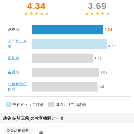
4.34
3.69
越谷市
4.34
入間郡三芳
4.57
町
草加市
3.71
吉川市
4.07
北葛飾郡松
4.0
伏町
県内のトップ評価
周辺エリアの評価
越谷市(埼玉県)の教育機関データ
公立幼稚園数
0園