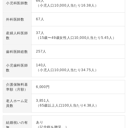
66人
小児科医師数
（小児人口10,000人当たり16.38人）
67人
外科医師数
37人
産婦人科医師
（15歳〜49歳女性人口10,000人当たり5.45人）
数
257人
歯科医師総数
140人
小児歯科医師
（小児人口10,000人当たり34.75人）
数
介護保険料基
6,000円
準額（月額）
3,851人
老人ホーム定
（65歳以上人口100人当たり4.38人）
員数
あり
結婚祝いの有
（記念樹を贈呈。）
無