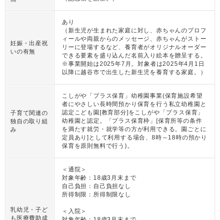
あり
（新生児が生まれた家庭に対し、赤ちゃんのプロフ
ィールや両親からのメッセージ、赤ちゃんがストー
妊娠・出産祝
リーに登場するなど、養育者がオリジナルオーダー
いの有無
できる要素を盛り込んだ名前入り絵本を贈呈する。
※事業開始は2025年7月。対象者は2025年4月1日
以降に越谷市で出生した新生児を養育する家庭。）
こしがや「プラス保育」幼稚園事業(保育施設希望
者にやさしい長時間預かり保育を行う私立幼稚園と
認定こども園[教育部分]をこしがや「プラス保育」
子育て関連の
幼稚園と認定。「プラス保育枠」[保育所等の条件
独自の取り組
を満たす就労・就学等の方が利用できる。園ごとに
み
定員あり]として利用する場合、8時～18時の預かり
保育を原則無料で行う)。
＜通院＞
対象年齢：18歳3月末まで
自己負担：自己負担なし
所得制限：所得制限なし
乳幼児・子ど
＜入院＞
も医療費助成
対象年齢：18歳3月末まで