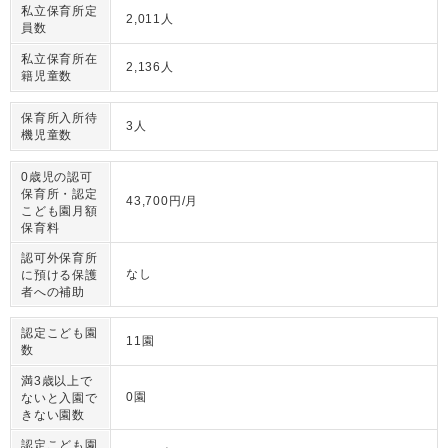
私立保育所定
2,011人
員数
私立保育所在
2,136人
籍児童数
保育所入所待
3人
機児童数
0歳児の認可
保育所・認定
43,700円/月
こども園月額
保育料
認可外保育所
なし
に預ける保護
者への補助
認定こども園
11園
数
満3歳以上で
0園
ないと入園で
きない園数
認定こども園