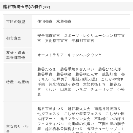
越谷市(埼玉県)の特性
(※2)
住宅都市 水遊都市
市区の類型
安全都市宣言 スポーツ・レクリエーション都市宣
都市宣言
言 文化都市宣言 平和都市宣言
友好・姉妹・
オーストラリア・キャンベルタウン市
親善都市他
越谷だるま 越谷手焼きせんべい 越谷ひな人形
越谷甲冑 越谷桐箱 越谷桐たんす 籠染灯籠 都
うちわ 江戸切子 彫刻刀(彫刀晟) こしがや鴨ネ
特産・名産物
ギ鍋 純米清酒越ヶ谷宿 太郎兵衛もち 越谷ね
ぎ くわい 山東菜 いちご チューリップ 小松
菜
越谷市民まつり 越谷花火大会 南越谷阿波踊り
七夕フェスタ こしがや産業フェスタ こしがや田
んぼアート 元旦マラソン大会 不動橋こいのぼり
フェスティバル 北川崎の虫追い 下間久里の獅子
主な祭り・行
舞 越谷梅林公園梅まつり 出羽チューリップコミ
事