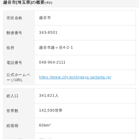
越谷市(埼玉県)の概要
(※2)
越谷市
市区名称
343-8501
郵便番号
越谷市越ヶ谷4-2-1
役所
048-964-2111
電話番号
公式ホームペ
https://www.city.koshigaya.saitama.jp/
ージURL
341,621人
総人口
142,590世帯
世帯数
60km²
総面積