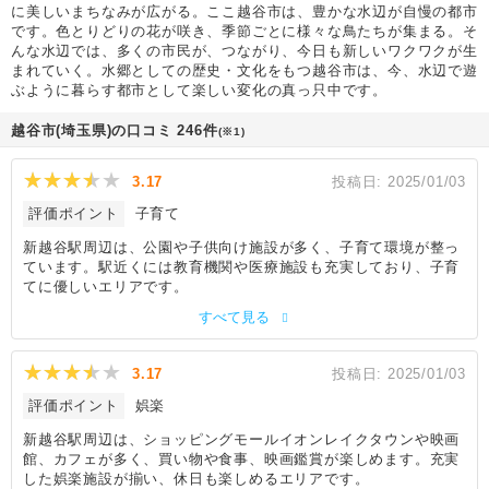
に美しいまちなみが広がる。ここ越谷市は、豊かな水辺が自慢の都市
です。色とりどりの花が咲き、季節ごとに様々な鳥たちが集まる。そ
んな水辺では、多くの市民が、つながり、今日も新しいワクワクが生
まれていく。水郷としての歴史・文化をもつ越谷市は、今、水辺で遊
ぶように暮らす都市として楽しい変化の真っ只中です。
越谷市(埼玉県)の口コミ 246件
(※1)
3.17
投稿日:
2025/01/03
評価ポイント
子育て
新越谷駅周辺は、公園や子供向け施設が多く、子育て環境が整っ
ています。駅近くには教育機関や医療施設も充実しており、子育
てに優しいエリアです。
すべて見る
3.17
投稿日:
2025/01/03
評価ポイント
娯楽
新越谷駅周辺は、ショッピングモールイオンレイクタウンや映画
館、カフェが多く、買い物や食事、映画鑑賞が楽しめます。充実
した娯楽施設が揃い、休日も楽しめるエリアです。