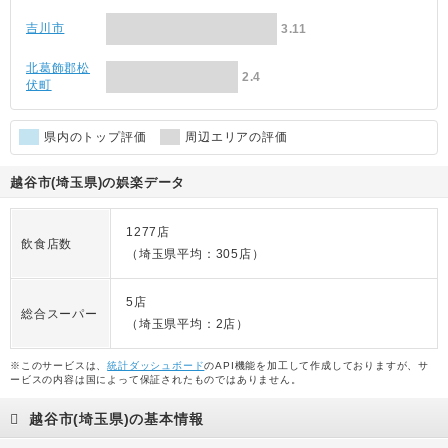
吉川市
3.11
北葛飾郡松
2.4
伏町
県内のトップ評価
周辺エリアの評価
越谷市(埼玉県)の娯楽データ
1277店
飲食店数
（埼玉県平均：305店）
5店
総合スーパー
（埼玉県平均：2店）
※このサービスは、
統計ダッシュボード
のAPI機能を加工して作成しておりますが、サ
ービスの内容は国によって保証されたものではありません。
越谷市(埼玉県)の基本情報