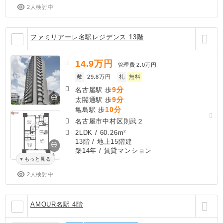
2人検討中
ファミリアーレ名駅レジデンス 13階
14.9
万円
管理費
2.0万円
敷
29.8万円
礼
無料
9分
名古屋駅 歩
9分
太閤通駅 歩
10分
亀島駅 歩
名古屋市中村区則武２
2LDK
/
60.26m²
13階 / 地上15階建
築14年
/ 賃貸マンション
もっと見る
2人検討中
AMOUR名駅 4階