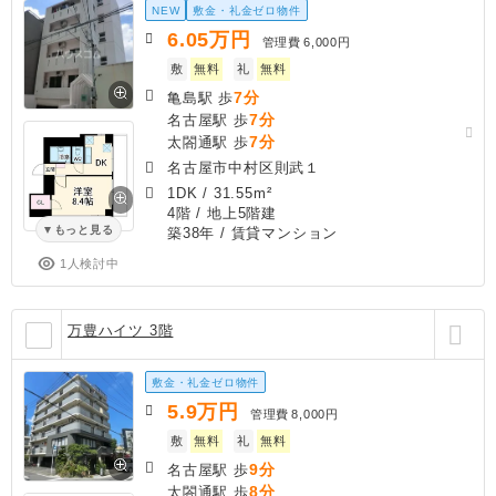
NEW
敷金・礼金ゼロ物件
6.05
万円
管理費
6,000円
敷
無料
礼
無料
7分
亀島駅 歩
7分
名古屋駅 歩
7分
太閤通駅 歩
名古屋市中村区則武１
1DK
/
31.55m²
4階 / 地上5階建
もっと見る
築38年
/ 賃貸マンション
1人検討中
万豊ハイツ 3階
敷金・礼金ゼロ物件
5.9
万円
管理費
8,000円
敷
無料
礼
無料
9分
名古屋駅 歩
8分
太閤通駅 歩