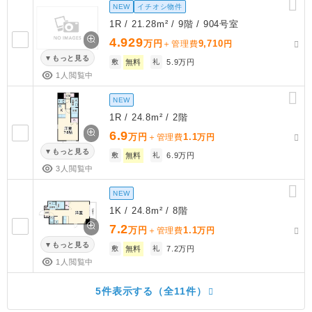
NEW
イチオシ物件
1R / 21.28m² / 9階 / 904号室
4.929
万円
9,710
＋管理費
円
もっと見る
敷
無料
礼
5.9万円
1人閲覧中
NEW
1R / 24.8m² / 2階
6.9
万円
1.1
＋管理費
万円
もっと見る
敷
無料
礼
6.9万円
3人閲覧中
NEW
1K / 24.8m² / 8階
7.2
万円
1.1
＋管理費
万円
もっと見る
敷
無料
礼
7.2万円
1人閲覧中
5件表示する（全11件）