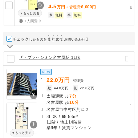
4.5
万円
6,000
＋管理費
円
もっと見る
敷
無料
礼
無料
1人閲覧中
チェック
ま
と
め
て
したものを
お問い合わせ
ザ・プラセシオン名古屋駅 11階
NEW
22.0
万円
管理費
－
敷
44.0万円
礼
22.0万円
7分
太閤通駅 歩
10分
名古屋駅 歩
名古屋市中村区則武２
3LDK
/
68.53m²
11階 / 地上14階建
築9年
/ 賃貸マンション
もっと見る