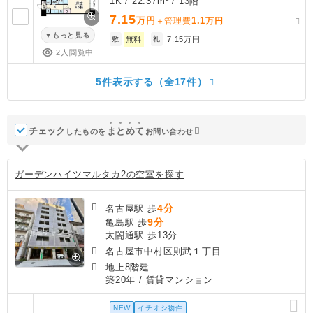
1K / 22.37m² / 13階
7.15
万円
1.1
＋管理費
万円
もっと見る
敷
無料
礼
7.15万円
2人閲覧中
5件表示する（全17件）
チェック
ま
と
め
て
したものを
お問い合わせ
ガーデンハイツマルタカ2の空室を探す
4分
名古屋駅 歩
9分
亀島駅 歩
太閤通駅 歩13分
名古屋市中村区則武１丁目
地上8階建
築20年
/ 賃貸マンション
NEW
イチオシ物件