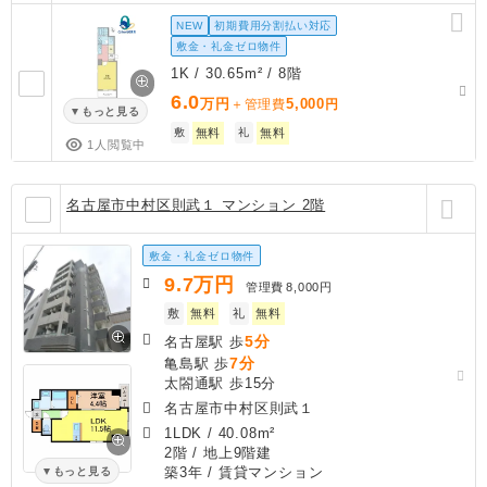
NEW
初期費用分割払い対応
敷金・礼金ゼロ物件
1K / 30.65m² / 8階
6.0
万円
5,000
＋管理費
円
もっと見る
敷
無料
礼
無料
1人閲覧中
名古屋市中村区則武１ マンション 2階
敷金・礼金ゼロ物件
9.7
万円
管理費
8,000円
敷
無料
礼
無料
5分
名古屋駅 歩
7分
亀島駅 歩
太閤通駅 歩15分
名古屋市中村区則武１
1LDK
/
40.08m²
2階 / 地上9階建
築3年
/ 賃貸マンション
もっと見る