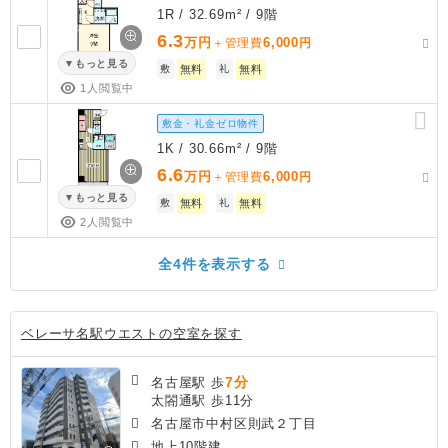
1R / 32.69m² / 9階
6.3
万円
6,000
＋管理費
円
もっと見る
敷
無料
礼
無料
1人閲覧中
敷金・礼金ゼロ物件
1K / 30.66m² / 9階
6.6
万円
6,000
＋管理費
円
もっと見る
敷
無料
礼
無料
2人閲覧中
全4件を表示する
ベレーサ名駅ウエストの空室を探す
7分
名古屋駅 歩
太閤通駅 歩11分
名古屋市中村区則武２丁目
地上10階建