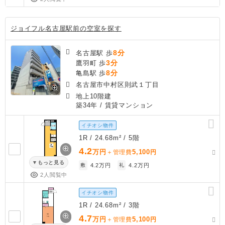
ジョイフル名古屋駅前の空室を探す
8分
名古屋駅 歩
3分
鷹羽町 歩
8分
亀島駅 歩
名古屋市中村区則武１丁目
地上10階建
築34年
/ 賃貸マンション
イチオシ物件
1R / 24.68m² / 5階
4.2
万円
5,100
＋管理費
円
もっと見る
敷
4.2万円
礼
4.2万円
2人閲覧中
イチオシ物件
1R / 24.68m² / 3階
4.7
万円
5,100
＋管理費
円