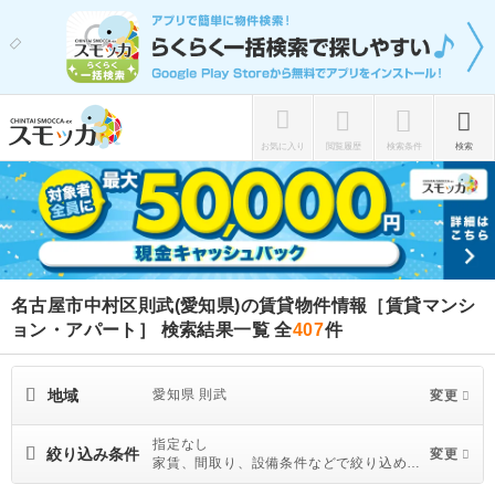
お気に入り
閲覧履歴
検索条件
検索
名古屋市中村区則武(愛知県)の賃貸物件情報［賃貸マンシ
ョン・アパート］ 検索結果一覧
全
407
件
地域
愛知県 則武
変更
指定なし
絞り込み条件
変更
家賃、間取り、設備条件などで絞り込めま
す