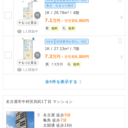
NEW
初期費用分割払い対応
敷金・礼金ゼロ物件
1K / 28.79m² / 4階
7.1
万円
6,000
＋管理費
円
もっと見る
敷
無料
礼
無料
1人閲覧中
NEW
初期費用分割払い対応
1K / 27.13m² / 7階
7.3
万円
6,000
＋管理費
円
もっと見る
敷
7.3万円
礼
無料
1人閲覧中
全5件を表示する
名古屋市中村区則武1丁目 マンション
名古屋 徒歩
5分
亀島 徒歩
7分
太閤通 徒歩14分