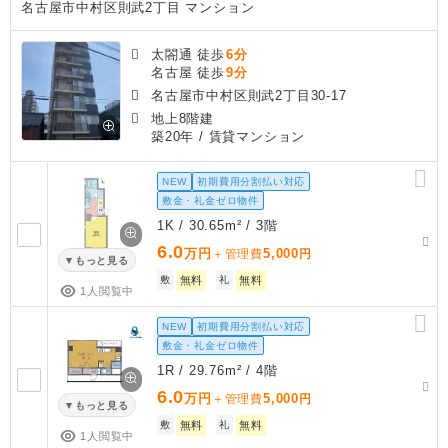
名古屋市中村区則武2丁目 マンション
太閤通 徒歩
6分
名古屋 徒歩
9分
名古屋市中村区則武2丁目30-17
地上8階建
築20年
/ 賃貸マンション
NEW
初期費用分割払い対応
敷金・礼金ゼロ物件
1K / 30.65m² / 3階
6.0
万円
5,000
＋管理費
円
もっと見る
敷
無料
礼
無料
1人閲覧中
NEW
初期費用分割払い対応
敷金・礼金ゼロ物件
1R / 29.76m² / 4階
6.0
万円
5,000
＋管理費
円
もっと見る
敷
無料
礼
無料
1人閲覧中