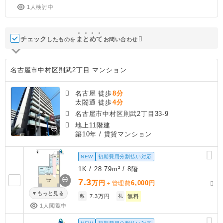
1人検討中
チェック
ま
と
め
て
したものを
お問い合わせ
名古屋市中村区則武2丁目 マンション
名古屋 徒歩
8分
太閤通 徒歩
4分
名古屋市中村区則武2丁目33-9
地上11階建
築10年
/ 賃貸マンション
NEW
初期費用分割払い対応
1K / 28.79m² / 8階
7.3
万円
6,000
＋管理費
円
もっと見る
敷
7.3万円
礼
無料
1人閲覧中