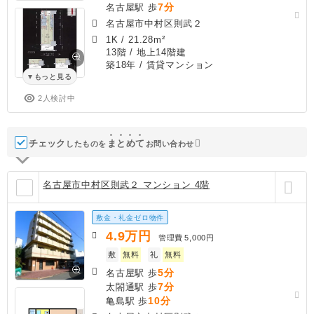
7分
名古屋駅 歩
名古屋市中村区則武２
1K
/
21.28m²
13階 / 地上14階建
築18年
/ 賃貸マンション
もっと見る
2人検討中
チェック
ま
と
め
て
したものを
お問い合わせ
名古屋市中村区則武２ マンション 4階
敷金・礼金ゼロ物件
4.9
万円
管理費
5,000円
敷
無料
礼
無料
5分
名古屋駅 歩
7分
太閤通駅 歩
10分
亀島駅 歩