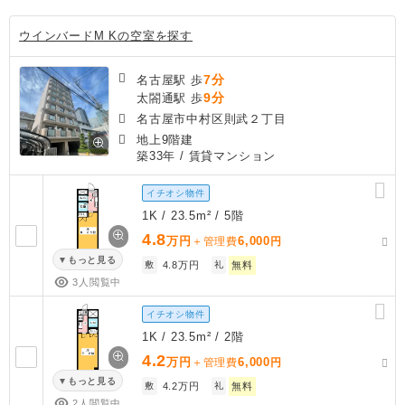
ウインバードM Kの空室を探す
7分
名古屋駅 歩
9分
太閤通駅 歩
名古屋市中村区則武２丁目
地上9階建
築33年
/ 賃貸マンション
イチオシ物件
1K / 23.5m² / 5階
4.8
万円
6,000
＋管理費
円
もっと見る
敷
4.8万円
礼
無料
3人閲覧中
イチオシ物件
1K / 23.5m² / 2階
4.2
万円
6,000
＋管理費
円
もっと見る
敷
4.2万円
礼
無料
2人閲覧中