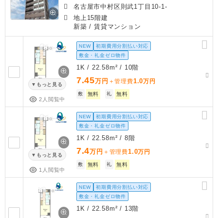
名古屋市中村区則武1丁目10-1-
地上15階建
新築
/ 賃貸マンション
NEW
初期費用分割払い対応
敷金・礼金ゼロ物件
1K / 22.58m² / 10階
7.45
万円
1.0
＋管理費
万円
もっと見る
敷
無料
礼
無料
2人閲覧中
NEW
初期費用分割払い対応
敷金・礼金ゼロ物件
1K / 22.58m² / 8階
7.4
万円
1.0
＋管理費
万円
もっと見る
敷
無料
礼
無料
1人閲覧中
NEW
初期費用分割払い対応
敷金・礼金ゼロ物件
1K / 22.58m² / 13階