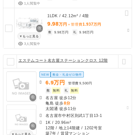
1人閲覧中
1LDK / 42.12m² / 4階
9.98
万円
1.937
＋管理費
万円
敷
9.98万円
礼
9.98万円
もっと見る
3人閲覧中
エステムコート名古屋ステーションクロス 12階
NEW
敷金・礼金ゼロ物件
6.9
万円
管理費
9,500円
敷
無料
礼
無料
名古屋 徒歩12分
亀島 徒歩
8分
太閤通 徒歩11分
名古屋市中村区則武1丁目13-1
1K
/
20.96m²
12階 / 地上14階建 / 1202号室
築7年
/ 賃貸マンション
もっと見る