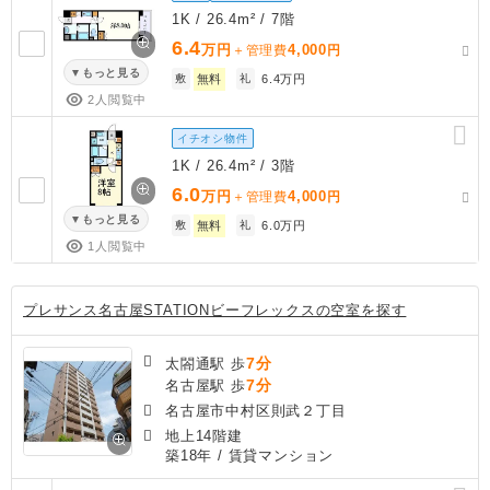
1K / 26.4m² / 7階
6.4
万円
4,000
＋管理費
円
もっと見る
敷
無料
礼
6.4万円
2人閲覧中
イチオシ物件
1K / 26.4m² / 3階
6.0
万円
4,000
＋管理費
円
もっと見る
敷
無料
礼
6.0万円
1人閲覧中
プレサンス名古屋STATIONビーフレックスの空室を探す
7分
太閤通駅 歩
7分
名古屋駅 歩
名古屋市中村区則武２丁目
地上14階建
築18年
/ 賃貸マンション