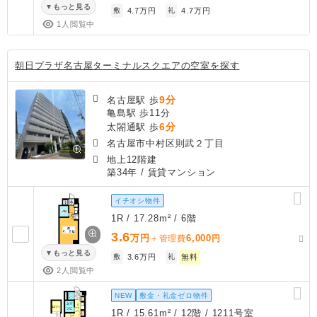
もっと見る
敷
4.7万円
礼
4.7万円
1人閲覧中
朝日プラザ名古屋ターミナルスクエアの空室を探す
9分
名古屋駅 歩
亀島駅 歩11分
6分
太閤通駅 歩
名古屋市中村区則武２丁目
地上12階建
築34年
/ 賃貸マンション
イチオシ物件
1R / 17.28m² / 6階
3.6
万円
6,000
＋管理費
円
もっと見る
敷
3.6万円
礼
無料
2人閲覧中
NEW
敷金・礼金ゼロ物件
1R / 15.61m² / 12階 / 1211号室