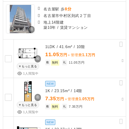
8分
名古屋駅 歩
名古屋市中村区則武２丁目
地上14階建
築10年
/ 賃貸マンション
1LDK / 41.6m² / 10階
11.05
万円
1.1
＋管理費
万円
敷
無料
礼
11.05万円
もっと見る
1人閲覧中
NEW
1K / 23.15m² / 14階
7.35
万円
1.05
＋管理費
万円
もっと見る
敷
無料
礼
7.35万円
1人閲覧中
NEW