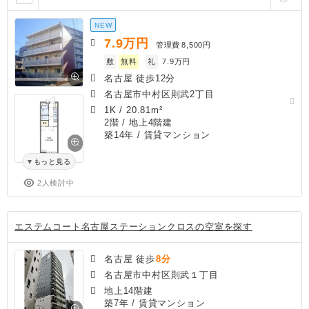
NEW
7.9
万円
管理費
8,500円
敷
無料
礼
7.9万円
名古屋 徒歩12分
名古屋市中村区則武2丁目
1K
/
20.81m²
2階 / 地上4階建
築14年
/ 賃貸マンション
もっと見る
2人検討中
エステムコート名古屋ステーションクロスの空室を探す
名古屋 徒歩
8分
名古屋市中村区則武１丁目
地上14階建
築7年
/ 賃貸マンション