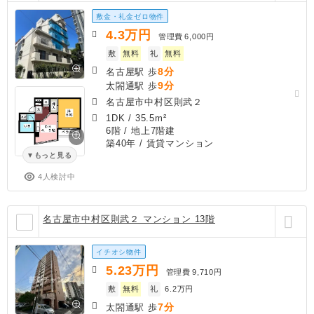
敷金・礼金ゼロ物件
4.3
万円
管理費
6,000円
敷
無料
礼
無料
8分
名古屋駅 歩
9分
太閤通駅 歩
名古屋市中村区則武２
1DK
/
35.5m²
6階 / 地上7階建
築40年
/ 賃貸マンション
もっと見る
4人検討中
名古屋市中村区則武２ マンション 13階
イチオシ物件
5.23
万円
管理費
9,710円
敷
無料
礼
6.2万円
7分
太閤通駅 歩