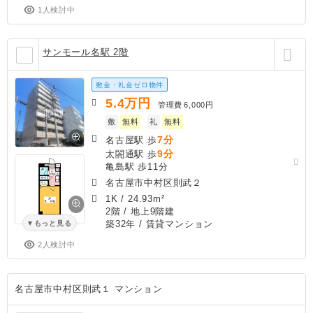
1人検討中
サンモール名駅 2階
敷金・礼金ゼロ物件
5.4
万円
管理費
6,000円
敷
無料
礼
無料
7分
名古屋駅 歩
9分
太閤通駅 歩
亀島駅 歩11分
名古屋市中村区則武２
1K
/
24.93m²
2階 / 地上9階建
築32年
/ 賃貸マンション
もっと見る
2人検討中
名古屋市中村区則武１ マンション