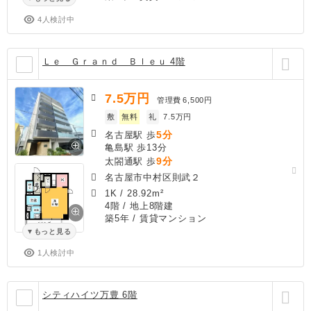
4人検討中
Ｌｅ Ｇｒａｎｄ Ｂｌｅｕ 4階
7.5
万円
管理費
6,500円
敷
無料
礼
7.5万円
5分
名古屋駅 歩
亀島駅 歩13分
9分
太閤通駅 歩
名古屋市中村区則武２
1K
/
28.92m²
4階 / 地上8階建
築5年
/ 賃貸マンション
もっと見る
1人検討中
シティハイツ万豊 6階