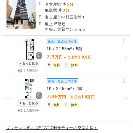
5分
名古屋駅 歩
9分
亀島駅 歩
名古屋市中村区則武１
地上15階建
新築
/ 賃貸マンション
敷金・礼金ゼロ物件
1K / 22.58m² / 5階
7.3
万円
1.0
＋管理費
万円
もっと見る
敷
無料
礼
無料
1人閲覧中
敷金・礼金ゼロ物件
1K / 22.58m² / 7階
7.35
万円
1.0
＋管理費
万円
もっと見る
敷
無料
礼
無料
1人閲覧中
プレサンス名古屋STATIONサティナの空室を探す