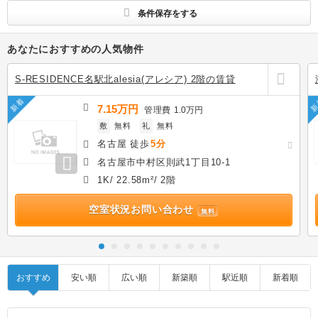
条件保存をする
あなたにおすすめの人気物件
S-RESIDENCE名駅北alesia(アレシア) 2階の賃貸
新着
新
7.15万円
管理費
1.0万円
敷
無料
礼
無料
名古屋 徒歩
5分
名古屋市中村区則武1丁目10-1
1K/ 22.58m²/ 2階
空室状況お問い合わせ
無料
おすすめ
安い順
広い順
新築順
駅近順
新着順