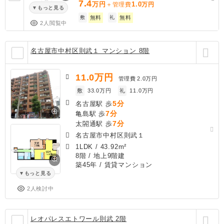
7.4
万円
1.0
＋管理費
万円
もっと見る
敷
無料
礼
無料
2人閲覧中
名古屋市中村区則武１ マンション 8階
11.0
万円
管理費
2.0万円
敷
33.0万円
礼
11.0万円
5分
名古屋駅 歩
7分
亀島駅 歩
7分
太閤通駅 歩
名古屋市中村区則武１
1LDK
/
43.92m²
8階 / 地上9階建
築45年
/ 賃貸マンション
もっと見る
2人検討中
レオパレスエトワール則武 2階