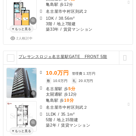
亀島駅 歩12分
名古屋市中村区則武２
1DK
/
38.56m²
3階 / 地上7階建
築33年
/ 賃貸マンション
もっと見る
2人検討中
プレサンスロジェ名古屋駅GATE FRONT 5階
10.0
万円
管理費
1.3万円
敷
10.0万円
礼
20.0万円
5分
名古屋駅 歩
太閤通駅 歩12分
10分
亀島駅 歩
名古屋市中村区則武２
1LDK
/
35.1m²
5階 / 地上15階建
築2年
/ 賃貸マンション
もっと見る