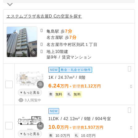
エステムプラザ名古屋D Cの空室を探す
7分
亀島駅 歩
7分
名古屋駅 歩
名古屋市中村区則武１丁目
地上10階建
築9年
/ 賃貸マンション
NEW
敷金・礼金ゼロ物件
1K / 24.37m² / 8階
6.24
万円
1.12
＋管理費
万円
もっと見る
敷
無料
礼
無料
3人閲覧中
NEW
1LDK / 42.12m² / 9階 / 904号室
10.0
万円
1.937
＋管理費
万円
もっと見る
敷
10.0万円
礼
10.0万円