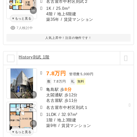
名古屋市中村区則武２
1K
/
25.0m²
4階 / 地上6階建
もっと見る
築35年
/ 賃貸マンション
7人検討中
人気上昇中！注目の物件です！
History則武 1階
7.8
万円
管理費
5,000円
敷
7.8万円
礼
無料
8分
亀島駅 歩
太閤通駅 歩12分
名古屋駅 歩11分
名古屋市中村区則武１
1LDK
/
32.97m²
1階 / 地上3階建
築9年
/ 賃貸マンション
もっと見る