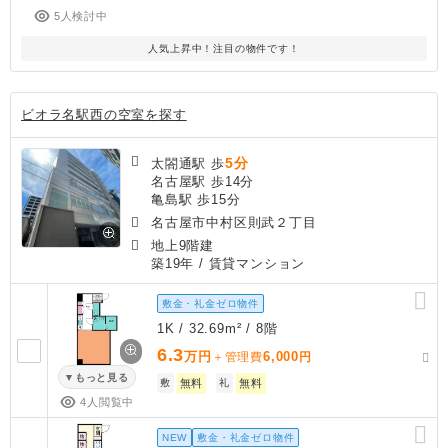
5人検討中
人気上昇中！注目の物件です！
ビオラ名駅西の空室を探す
5分
太閤通駅 歩
名古屋駅 歩14分
亀島駅 歩15分
名古屋市中村区則武２丁目
地上9階建
築19年
/ 賃貸マンション
敷金・礼金ゼロ物件
1K / 32.69m² / 8階
6.3
万円
6,000
＋管理費
円
もっと見る
敷
無料
礼
無料
4人閲覧中
NEW
敷金・礼金ゼロ物件