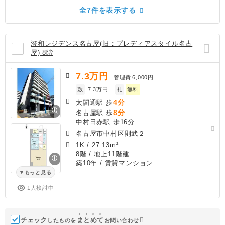
全7件を表示する
澄和レジデンス名古屋(旧：プレディアスタイル名古
屋) 8階
7.3
万円
管理費
6,000円
敷
7.3万円
礼
無料
4分
太閤通駅 歩
8分
名古屋駅 歩
中村日赤駅 歩16分
名古屋市中村区則武２
1K
/
27.13m²
8階 / 地上11階建
築10年
/ 賃貸マンション
もっと見る
1人検討中
チェック
ま
と
め
て
したものを
お問い合わせ