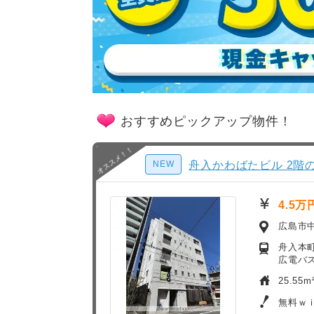
おすすめピックアップ物件！
NEW
舟入かわばたビル 2階の
4.5万
広島市
舟入本町
広電バ
25.55m
無料ｗ