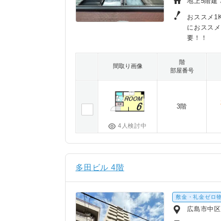
地上5階建 
おススメ1
におススメ
要！！
階
間取り画像
部屋番号
3階
4人検討中
多田ビル 4階
敷金・礼金ゼロ
広島市中