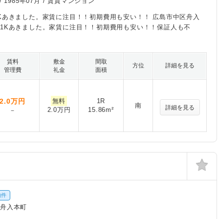
/
1985年07月
/ 賃貸マンション
Kあきました。家賃に注目！！初期費用も安い！！ 広島市中区舟入
1Kあきました。家賃に注目！！初期費用も安い！！保証人も不
賃料
敷金
間取
方位
詳細を見る
管理費
礼金
面積
2.0
万円
無料
1R
南
詳細を見る
2.0万円
15.86m²
－
物件
区舟入本町