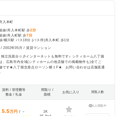
舟入本町
2分
波線/舟入本町駅 歩
7分
波線/舟入町駅 歩
/横川駅 バス18分 (バス停)舟入本町 歩1分
 /
2002年05月
/ 賃貸マンション
、独立洗面台☆彡インターネットも無料です♪ シティホーム八丁掘
は、広島市内全域(シティホームの他店舗での掲載物件も)全てご
舗です★八丁堀交差点ローソン横１F★ お問い合わせは店舗直通
♪
賃料 / 管理費等
間取り /
お気に入り
閲覧人数
敷金 / 礼金
面積
1人閲覧中
5.5
万円
/ －
1K