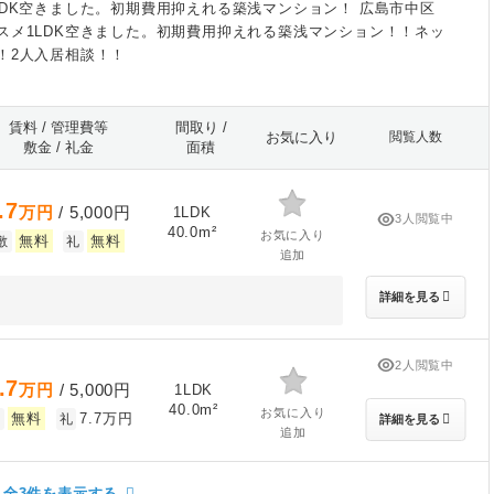
LDK空きました。初期費用抑えれる築浅マンション！ 広島市中区
スメ1LDK空きました。初期費用抑えれる築浅マンション！！ネッ
！2人入居相談！！
賃料 / 管理費等
間取り /
お気に入り
閲覧人数
敷金 / 礼金
面積
.7
万円
/ 5,000円
1LDK
3人閲覧中
40.0m²
お気に入り
無料
無料
敷
礼
追加
詳細を見る
2人閲覧中
.7
万円
/ 5,000円
1LDK
40.0m²
お気に入り
無料
7.7万円
敷
礼
詳細を見る
追加
全3件を表示する