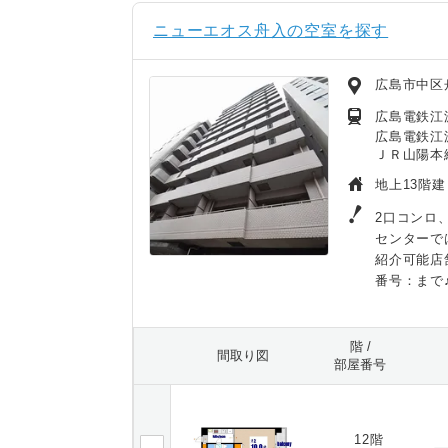
ニューエオス舟入の空室を探す
広島市中区
広島電鉄江
広島電鉄江
ＪＲ山陽本線
地上13階建
2口コンロ
センターで
紹介可能店
番号：まで
階 /
間取り図
部屋番号
12階