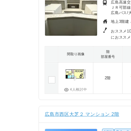
広島高速交
ＪＲ可部線
広島バス/
地上3階建 
おススメ1
におススメ
階
間取り画像
部屋番号
2階
4人検討中
広島市西区大芝２ マンション 2階