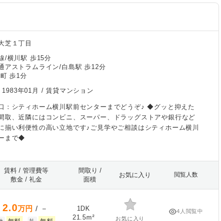
大芝１丁目
/横川駅 歩15分
通アストラムライン/白島駅 歩12分
町 歩1分
/
1983年01月
/ 賃貸マンション
口：シティホーム横川駅前センターまでどうぞ♪ ◆グッと抑えた
間取、近隣にはコンビニ、スーパー、ドラッグストアや銀行など
に揃い利便性の高い立地です♪ご見学やご相談はシティホーム横川
ーまで◆
賃料 / 管理費等
間取り /
お気に入り
閲覧人数
敷金 / 礼金
面積
2.0
万円
/ －
1DK
4人閲覧中
21.5m²
お気に入り