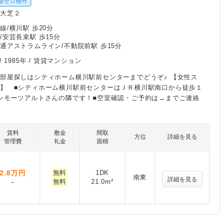
金ゼロ物件
区大芝２
線/横川駅 歩20分
/安芸長束駅 歩15分
通アストラムライン/不動院前駅 歩15分
/
1985年
/ 賃貸マンション
部屋探しはシティホーム横川駅前センターまでどうぞ♪ 【女性ス
】 ■シティホーム横川駅前センターはＪＲ横川駅南口から徒歩１
ンモーツアルトさんの隣です！■空室確認・ご予約は→までご連絡
賃料
敷金
間取
方位
詳細を見る
管理費
礼金
面積
2.8
万円
無料
1DK
南東
詳細を見る
無料
21.0m²
－