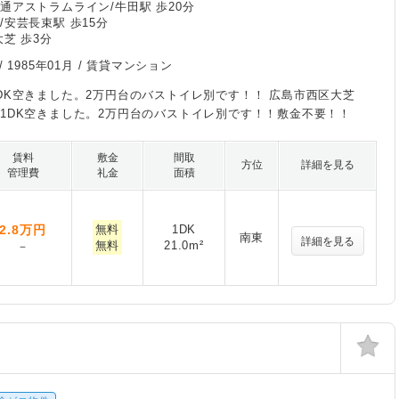
通アストラムライン/牛田駅 歩20分
/安芸長束駅 歩15分
大芝 歩3分
/
1985年01月
/ 賃貸マンション
DK空きました。2万円台のバストイレ別です！！ 広島市西区大芝
1DK空きました。2万円台のバストイレ別です！！敷金不要！！
賃料
敷金
間取
方位
詳細を見る
管理費
礼金
面積
2.8
万円
無料
1DK
南東
詳細を見る
無料
21.0m²
－