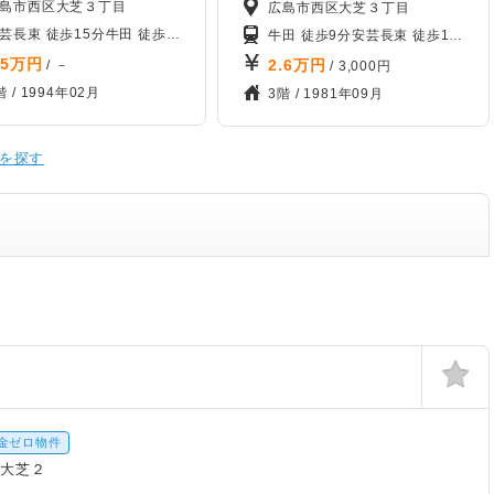
島市西区大芝３丁目
広島市西区大芝３丁目
芸長束 徒歩15分
牛田 徒歩20分
牛田 徒歩9分
安芸長束 徒歩13分
.5
万円
2.6
万円
/ －
/ 3,000円
階 /
1994年02月
3階 /
1981年09月
を探す
金ゼロ物件
区大芝２