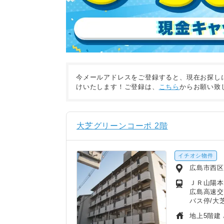
今メールアドレスをご登録すると、現在お探し
けいたします！ご登録は、
こちら
からお願い致
大芝グリーンコーポ 2階
イチオシ物件
広島市西
ＪＲ山陽本
広島高速交
バス停/大
地上5階建 