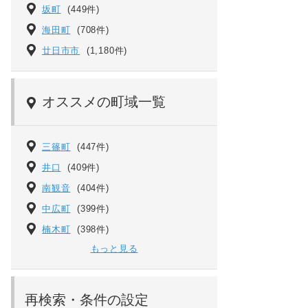
坂町
(449件)
海田町
(708件)
廿日市市
(1,180件)
オススメの町域一覧
三篠町
(447件)
井口
(409件)
南観音
(404件)
中広町
(399件)
楠木町
(398件)
もっと見る
再検索・条件の設定