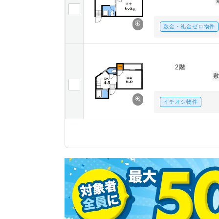
敷金・礼金ゼロ物件
2階
イチオシ物件