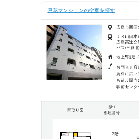
戸花マンションの空室を探す
広島市西区
ＪＲ山陽本線
広島高速交
バス/三篠北
地上5階建 
お問合せ窓
賃料に広い
も徒歩圏内
駅前センタ
階 /
間取り図
部屋番号
2階