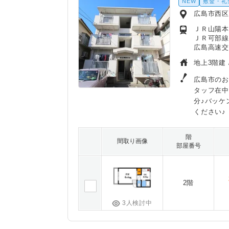
NEW
敷金・礼
広島市西
ＪＲ山陽本
ＪＲ可部線
広島高速交
地上3階建 
広島市のお
タッフ在中
分♪バッケ
ください♪
階
間取り画像
部屋番号
2階
3人検討中