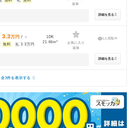
無料
無料
敷
礼
追加
詳細を見る
3.3
万円
/ －
1DK
1人閲覧中
21.66m²
お気に入り
無料
3.3万円
敷
礼
追加
詳細を見る
全3件を表示する