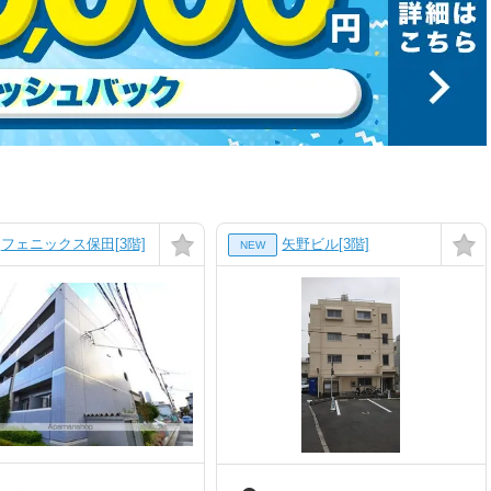
フェニックス保田[3階]
矢野ビル[3階]
NEW