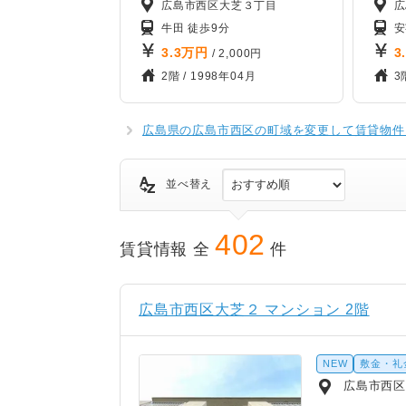
広島市西区大芝３丁目
広
牛田 徒歩9分
安
3.3
万円
3
/ 2,000円
2階 /
1998年04月
3
広島県の広島市西区の町域を変更して賃貸物件
並べ替え
402
賃貸情報 全
件
広島市西区大芝２ マンション 2階
NEW
敷金・礼
広島市西