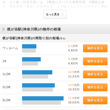
る。上り線（渋谷方面）は、3番線はすべての各駅停車、4番線は急
行・準急列車（通過）が使用する。上下線ともにホームが大きく湾曲
しているため、列車の客用扉を閉める時や発車のときには、車掌によ
もっと見る
るモニター監視ではなく、駅の信号扱所内にいる駅員がホームをモニ
ターで監視し、車掌に戸閉め・発車の合図を送っている。そのための
表示灯設備が5両・8両・10両編成の最後尾付近の柱にある。2007年
の駅改良工事により、4番線は通過専用線に変更された。乗客から完
梶が谷駅(神奈川県)の物件の相場
全に分離するため、ホーム上には安全柵が設置されている。方面標識
には「ご乗車になれません」と表記され、黄色い視覚障害者誘導用ブ
梶が谷駅(神奈川県)の間取り別の相場
(※1)
ロック・点字ブロックも撤去された。発車標・列車案内表示板の4番
線についての案内や自動アナウンスも廃止され、列車通過時は列車案
6.1
万円
ワンルーム
物件を見る
内表示板に「4番線に電車がまいります。」表示と警告音の鳴動のみ
5.8
万円
に変更された（駅員によるアナウンスがある場合もある）。宮崎台寄
8.0
りには引き上げ線がある。かつては当駅止まりの電車も設定されてい
万円
1K
物件を見る
6.8
たが、2009年現在は多摩川花火大会 (世田谷区・川崎市)・世田谷区
万円
たまがわ花火大会・川崎市制記念多摩川花火大会の臨時列車運行時と
12.9
万円
東急大井町線・大井町線車両の留置に伴う折り返しなどに使用され
1LDK
物件を見る
11.2
万円
る。これに先行して駅舎の拡大とバリアフリー対応工事が施工され
た。駅舎が中央林間側に拡幅され、拡幅した位置にホームへのエレベ
14.0
万円
ーターが、また駅舎内に店舗が、駅舎下のホーム部分にトイレが新設
2LDK
物件を見る
13.3
万円
された。バスターミナルは以前はバスの転回所であったものを再整備
したものである。二子玉川 - 溝の口間の複々線化（大井町線の延
17.8
万円
伸）に伴う東急大井町線・大井町線梶が谷車庫の建設に合わせ、駅改
3LDK
物件を見る
16.6
万円
良工事が実施された。2007年5月2日までは上り線も下り線と同じく
外側4番線が急行通過待ちのない各駅停車、内側3番線が通過待ちを