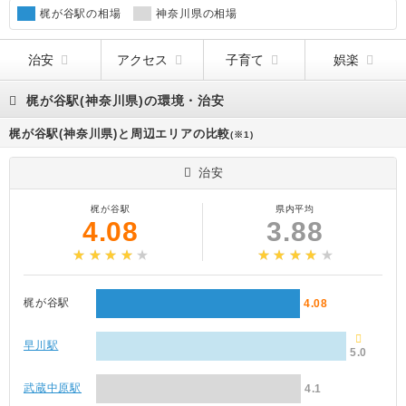
する各駅停車が使用する、という形態であった。
梶が谷駅の相場
神奈川県の相場
治安
アクセス
子育て
娯楽
梶が谷駅(神奈川県)の環境・治安
梶が谷駅(神奈川県)と周辺エリアの比較
(※1)
治安
梶が谷駅
県内平均
4.08
3.88
梶が谷駅
4.08
早川駅
5.0
武蔵中原駅
4.1