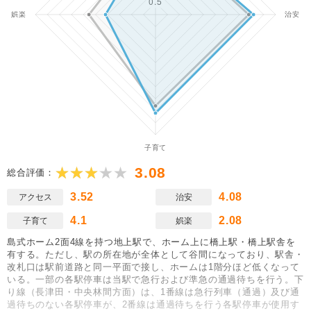
3.08
総合評価：
3.52
4.08
アクセス
治安
4.1
2.08
子育て
娯楽
島式ホーム2面4線を持つ地上駅で、ホーム上に橋上駅・橋上駅舎を
有する。ただし、駅の所在地が全体として谷間になっており、駅舎・
改札口は駅前道路と同一平面で接し、ホームは1階分ほど低くなって
いる。一部の各駅停車は当駅で急行および準急の通過待ちを行う。下
り線（長津田・中央林間方面）は、1番線は急行列車（通過）及び通
過待ちのない各駅停車が、2番線は通過待ちを行う各駅停車が使用す