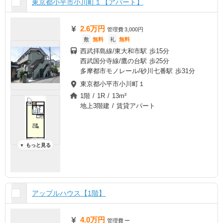
東京都小平市小川町１【アパート】
2.6万円
管理費
3,000円
敷
無料
礼
無料
西武拝島線/東大和市駅 歩15分
西武国分寺線/鷹の台駅 歩25分
多摩都市モノレール/砂川七番駅 歩31分
東京都小平市小川町１
1階 / 1R / 13m²
地上3階建 / 賃貸アパート
もっと見る
▼
アップルハウス【1階】
4.0万円
管理費
ー