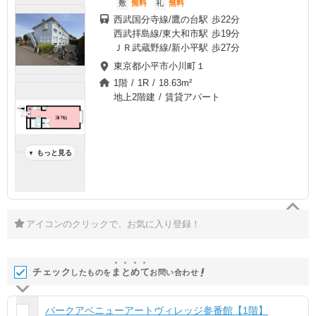
敷
無料
礼
無料
西武国分寺線/鷹の台駅 歩22分
西武拝島線/東大和市駅 歩19分
ＪＲ武蔵野線/新小平駅 歩27分
東京都小平市小川町１
1階 / 1R / 18.63m²
地上2階建 / 賃貸アパート
もっと見る
▼
アイコンのクリックで、お気に入り登録！
チェック
ま
と
め
て
したものを
お問い合わせ
パークアベニューアートヴィレッジ参番館【1階】