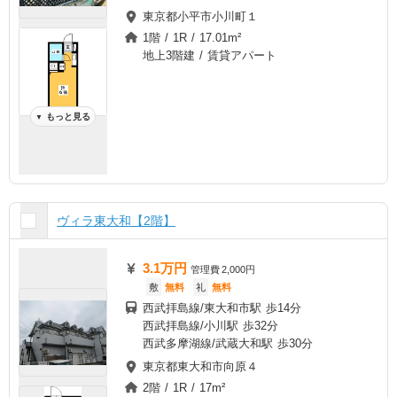
東京都小平市小川町１
1階 / 1R / 17.01m²
地上3階建 / 賃貸アパート
もっと見る
▼
ヴィラ東大和【2階】
3.1万円
管理費
2,000円
敷
無料
礼
無料
西武拝島線/東大和市駅 歩14分
西武拝島線/小川駅 歩32分
西武多摩湖線/武蔵大和駅 歩30分
東京都東大和市向原４
2階 / 1R / 17m²