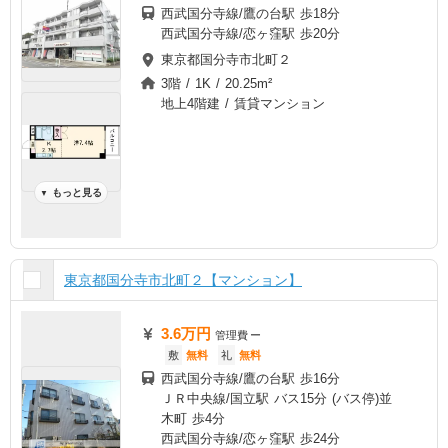
西武国分寺線/鷹の台駅 歩18分
西武国分寺線/恋ヶ窪駅 歩20分
東京都国分寺市北町２
3階 / 1K / 20.25m²
地上4階建 / 賃貸マンション
もっと見る
▼
東京都国分寺市北町２【マンション】
3.6万円
管理費
ー
敷
無料
礼
無料
西武国分寺線/鷹の台駅 歩16分
ＪＲ中央線/国立駅 バス15分 (バス停)並
木町 歩4分
西武国分寺線/恋ヶ窪駅 歩24分