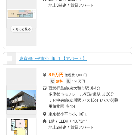
地上3階建 / 賃貸アパート
もっと見る
▼
東京都小平市小川町１【アパート】
8.9万円
管理費
7,000円
敷
無料
礼
15.0万円
西武拝島線/東大和市駅 歩4分
多摩都市モノレール/桜街道駅 歩26分
ＪＲ中央線/立川駅 バス16分 (バス停)薬
用植物園 歩4分
東京都小平市小川町１
1階 / 1LDK / 40.73m²
地上2階建 / 賃貸アパート