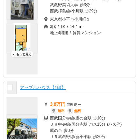
武蔵野美術大学 歩3分
西武拝島線/小川駅 歩29分
東京都小平市小川町１
3階 / 1K / 14.4m²
地上4階建 / 賃貸マンション
もっと見る
▼
アップルハウス【1階】
3.8万円
管理費
ー
敷
無料
礼
無料
西武国分寺線/鷹の台駅 歩10分
ＪＲ中央線/国分寺駅 バス15分 (バス停)
鷹の台 歩3分
ＪＲ武蔵野線/新小平駅 歩20分