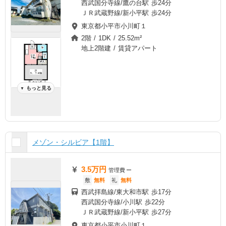
西武国分寺線/鷹の台駅 歩24分
ＪＲ武蔵野線/新小平駅 歩24分
東京都小平市小川町１
2階 / 1DK / 25.52m²
地上2階建 / 賃貸アパート
もっと見る
▼
メゾン・シルビア【1階】
3.5万円
管理費
ー
敷
無料
礼
無料
西武拝島線/東大和市駅 歩17分
西武国分寺線/小川駅 歩22分
ＪＲ武蔵野線/新小平駅 歩27分
東京都小平市小川町１