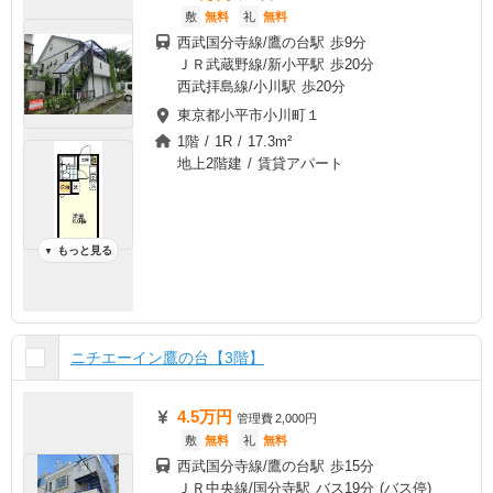
敷
無料
礼
無料
西武国分寺線/鷹の台駅 歩9分
ＪＲ武蔵野線/新小平駅 歩20分
西武拝島線/小川駅 歩20分
東京都小平市小川町１
1階 / 1R / 17.3m²
地上2階建 / 賃貸アパート
もっと見る
▼
ニチエーイン鷹の台【3階】
4.5万円
管理費
2,000円
敷
無料
礼
無料
西武国分寺線/鷹の台駅 歩15分
ＪＲ中央線/国分寺駅 バス19分 (バス停)