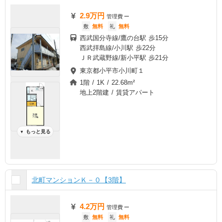
2.9万円
管理費
ー
敷
無料
礼
無料
西武国分寺線/鷹の台駅 歩15分
西武拝島線/小川駅 歩22分
ＪＲ武蔵野線/新小平駅 歩21分
東京都小平市小川町１
1階 / 1K / 22.68m²
地上2階建 / 賃貸アパート
もっと見る
▼
北町マンションＫ－０【3階】
4.2万円
管理費
ー
敷
無料
礼
無料