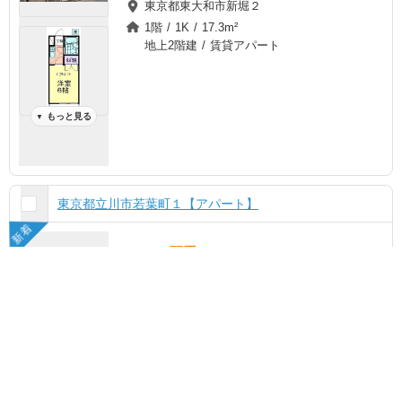
東京都東大和市新堀２
1階 / 1K / 17.3m²
地上2階建 / 賃貸アパート
もっと見る
▼
東京都立川市若葉町１【アパート】
新着
11.0万円
管理費
6,000円
チェック
ま
と
め
て
敷
11.0万円
礼
15.0万円
多摩都市モノレール/泉体育館駅 歩19分
空室状況を
一括
お気に入り
お問い合わせ
ＪＲ中央線/立川駅 バス15分 (バス停)砂
無料
川九番 歩2分
西武拝島線/東大和市駅 歩21分
東京都立川市若葉町１
1階 / 1LDK / 47.27m²