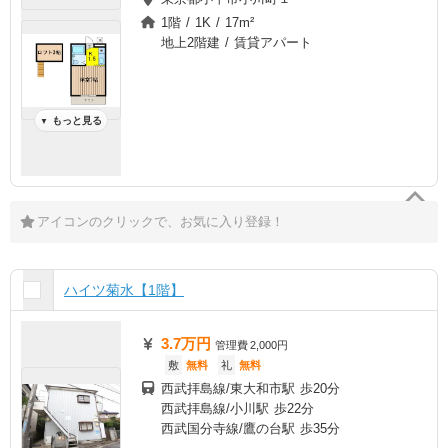
1階 / 1K / 17m²
地上2階建 / 賃貸アパート
もっと見る
▼
アイコンのクリックで、お気に入り登録！
ハイツ菊水【1階】
3.7万円
管理費
2,000円
敷
無料
礼
無料
西武拝島線/東大和市駅 歩20分
西武拝島線/小川駅 歩22分
西武国分寺線/鷹の台駅 歩35分