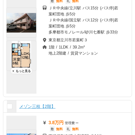
敷
無料
礼
無料
ＪＲ中央線/立川駅 バス15分 (バス停)若
葉町団地 歩5分
ＪＲ中央線/国立駅 バス12分 (バス停)若
葉町団地 歩5分
多摩都市モノレール/砂川七番駅 歩33分
東京都立川市若葉町３
1階 / 1LDK / 39.2m²
地上2階建 / 賃貸マンション
もっと見る
▼
メゾン三枝【2階】
3.8万円
管理費
ー
敷
無料
礼
無料