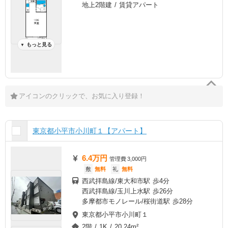
地上2階建 / 賃貸アパート
もっと見る
▼
アイコンのクリックで、お気に入り登録！
東京都小平市小川町１【アパート】
6.4万円
管理費
3,000円
敷
無料
礼
無料
西武拝島線/東大和市駅 歩4分
西武拝島線/玉川上水駅 歩26分
多摩都市モノレール/桜街道駅 歩28分
東京都小平市小川町１
2階 / 1K / 20.24m²