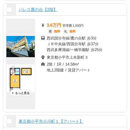
パレス鷹の台【2階】
3.6万円
管理費
1,000円
敷
無料
礼
無料
西武国分寺線/鷹の台駅 歩3分
ＪＲ中央線/西国分寺駅 歩37分
西武多摩湖線/一橋学園駅 歩25分
東京都小平市上水新町３
2階 / 1R / 14.58m²
地上2階建 / 賃貸アパート
もっと見る
▼
東京都小平市小川町１【アパート】