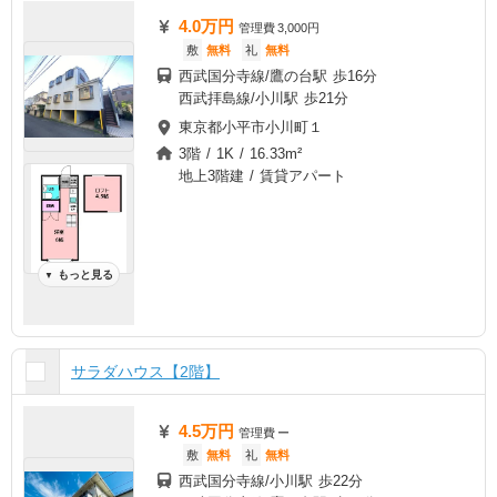
4.0万円
管理費
3,000円
敷
無料
礼
無料
西武国分寺線/鷹の台駅 歩16分
西武拝島線/小川駅 歩21分
東京都小平市小川町１
3階 / 1K / 16.33m²
地上3階建 / 賃貸アパート
もっと見る
▼
サラダハウス【2階】
4.5万円
管理費
ー
敷
無料
礼
無料
西武国分寺線/小川駅 歩22分