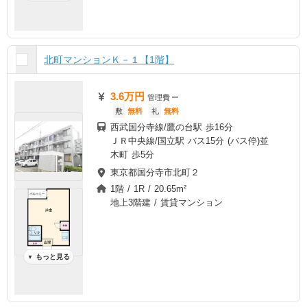
北町マンションＫ－１【1階】
3.6万円
管理費
ー
敷
無料
礼
無料
西武国分寺線/鷹の台駅 歩16分
ＪＲ中央線/国立駅 バス15分 (バス停)並
木町 歩5分
東京都国分寺市北町２
1階 / 1R / 20.65m²
地上3階建 / 賃貸マンション
もっと見る
▼