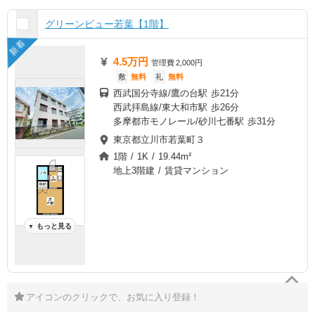
グリーンビュー若葉【1階】
新着
4.5万円
管理費
2,000円
敷
無料
礼
無料
西武国分寺線/鷹の台駅 歩21分
西武拝島線/東大和市駅 歩26分
多摩都市モノレール/砂川七番駅 歩31分
東京都立川市若葉町３
1階 / 1K / 19.44m²
地上3階建 / 賃貸マンション
もっと見る
▼
アイコンのクリックで、お気に入り登録！