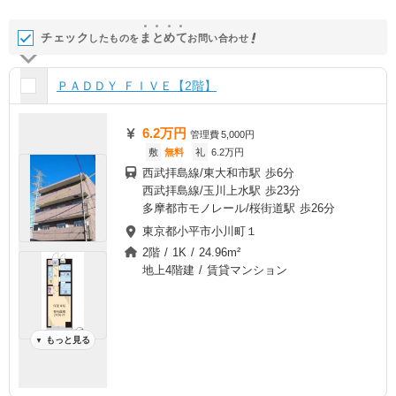
チェック
ま
と
め
て
したものを
お問い合わせ
ＰＡＤＤＹ ＦＩＶＥ【2階】
6.2万円
管理費
5,000円
敷
無料
礼
6.2万円
西武拝島線/東大和市駅 歩6分
西武拝島線/玉川上水駅 歩23分
多摩都市モノレール/桜街道駅 歩26分
東京都小平市小川町１
2階 / 1K / 24.96m²
地上4階建 / 賃貸マンション
もっと見る
▼