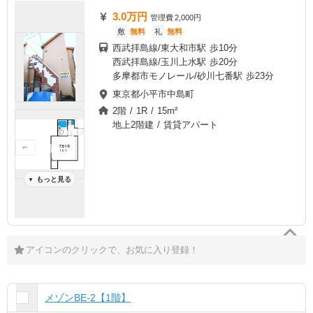
3.0万円
管理費
2,000円
敷
無料
礼
無料
西武拝島線/東大和市駅 歩10分
西武拝島線/玉川上水駅 歩20分
多摩都市モノレール/砂川七番駅 歩23分
東京都小平市中島町
2階 / 1R / 15m²
地上2階建 / 賃貸アパート
もっと見る
▼
アイコンのクリックで、お気に入り登録！
メゾンBE-2【1階】