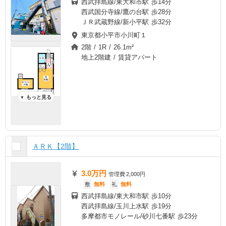
西武拝島線/東大和市駅 歩14分
西武国分寺線/鷹の台駅 歩28分
ＪＲ武蔵野線/新小平駅 歩32分
東京都小平市小川町１
2階 / 1R / 26.1m²
地上2階建 / 賃貸アパート
もっと見る
▼
ＡＲＫ【2階】
3.0万円
管理費
2,000円
敷
無料
礼
無料
西武拝島線/東大和市駅 歩10分
西武拝島線/玉川上水駅 歩19分
多摩都市モノレール/砂川七番駅 歩23分