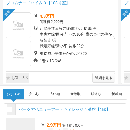
プロムナードハイムＤ【105号室】
プ
新着
新着
4.3万円
管理費
2,000円
西武鉄道国分寺線/鷹の台 徒歩5分
中央本線/国分寺 バス10分 鷹の台バス停か
ら徒歩1分
武蔵野線/新小平 徒歩22分
東京都小平市たかの台20-20
1階 / 15.6m²
詳細を見る
お気に入り
おすすめ
安い順
広い順
新築順
駅近順
新着順
パークアベニューアートヴィレッジ五番館【1階】
2.9万円
管理費
3,000円