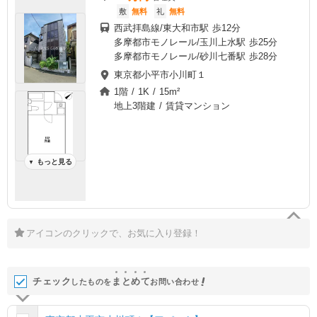
敷
無料
礼
無料
西武拝島線/東大和市駅 歩12分
多摩都市モノレール/玉川上水駅 歩25分
多摩都市モノレール/砂川七番駅 歩28分
東京都小平市小川町１
1階 / 1K / 15m²
地上3階建 / 賃貸マンション
もっと見る
▼
アイコンのクリックで、お気に入り登録！
チェック
ま
と
め
て
したものを
お問い合わせ