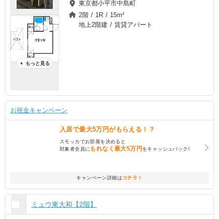
東京都小平市中島町
2階 / 1R / 15m²
地上2階建 / 賃貸アパート
もっと見る
▼
お祝金キャンペーン
入居で
最大5万円
がもらえる！？
スモッカでお部屋を決めると
もれなく
最大5万円
対象者全員に
をキャッシュバック!
キャンペーン詳細は
コチラ！
ミュウ東大和【2階】