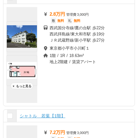
2.8万円
管理費
3,000円
敷
無料
礼
無料
西武国分寺線/鷹の台駅 歩22分
西武拝島線/東大和市駅 歩19分
ＪＲ武蔵野線/新小平駅 歩27分
東京都小平市小川町１
1階 / 1R / 18.63m²
地上2階建 / 賃貸アパート
もっと見る
▼
シャトル 若葉【1階】
7.2万円
管理費
3,000円