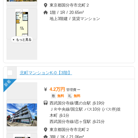
東京都国分寺市北町２
1階 / 1R / 20.65m²
地上3階建 / 賃貸マンション
もっと見る
▼
北町マンションK-0【3階】
新着
4.2万円
管理費
ー
敷
無料
礼
無料
西武国分寺線/鷹の台駅 歩19分
ＪＲ中央線/国立駅 バス10分 (バス停)並
木町 歩1分
西武国分寺線/恋ヶ窪駅 歩21分
東京都国分寺市北町２
3階 / 1K / 21.06m²