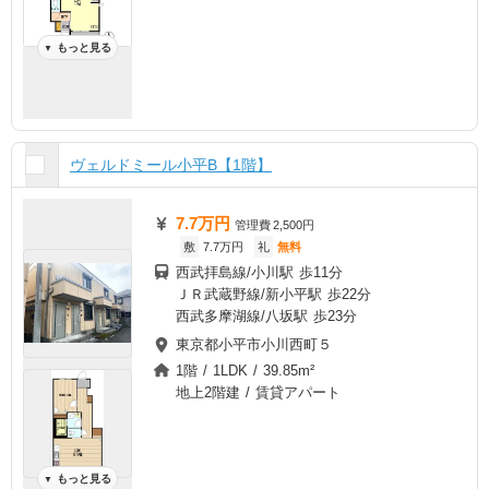
もっと見る
▼
ヴェルドミール小平B【1階】
7.7万円
管理費
2,500円
敷
7.7万円
礼
無料
西武拝島線/小川駅 歩11分
ＪＲ武蔵野線/新小平駅 歩22分
西武多摩湖線/八坂駅 歩23分
東京都小平市小川西町５
1階 / 1LDK / 39.85m²
地上2階建 / 賃貸アパート
もっと見る
▼