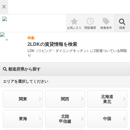
検索
お気に入り
閲覧履歴
検索条件
検索
特集
2LDKの賃貸情報を検索
LDK（リビング・ダイニングキッチン）に2部屋ついている間取
り
都道府県から探す
エリアを選択してください
北海道
関東
関西
東北
北陸
東海
中国
甲信越