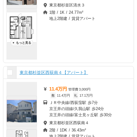
東京都杉並区清水３
1階 / 1K / 24.77m²
地上2階建 / 賃貸アパート
もっと見る
▼
東京都杉並区西荻南４【アパート】
11.4万円
管理費
3,000円
敷
11.4万円
礼
17.1万円
ＪＲ中央線/西荻窪駅 歩7分
京王井の頭線/久我山駅 歩24分
京王井の頭線/富士見ヶ丘駅 歩30分
東京都杉並区西荻南４
2階 / 1DK / 36.43m²
地上2階建 / 賃貸アパート