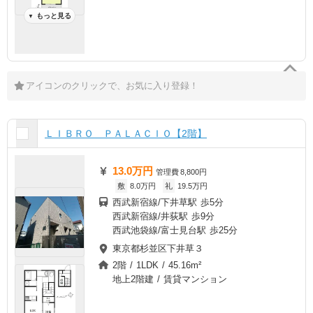
もっと見る
▼
アイコンのクリックで、お気に入り登録！
ＬＩＢＲＯ ＰＡＬＡＣＩＯ【2階】
13.0万円
管理費
8,800円
敷
8.0万円
礼
19.5万円
西武新宿線/下井草駅 歩5分
西武新宿線/井荻駅 歩9分
西武池袋線/富士見台駅 歩25分
東京都杉並区下井草３
2階 / 1LDK / 45.16m²
地上2階建 / 賃貸マンション