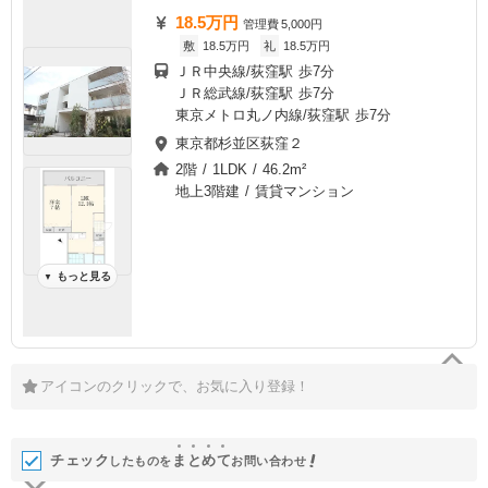
18.5万円
管理費
5,000円
敷
18.5万円
礼
18.5万円
ＪＲ中央線/荻窪駅 歩7分
ＪＲ総武線/荻窪駅 歩7分
東京メトロ丸ノ内線/荻窪駅 歩7分
東京都杉並区荻窪２
2階 / 1LDK / 46.2m²
地上3階建 / 賃貸マンション
もっと見る
▼
アイコンのクリックで、お気に入り登録！
チェック
ま
と
め
て
したものを
お問い合わせ