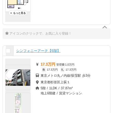
もっと見る
▼
アイコンのクリックで、お気に入り登録！
シンフォニーアーク【5階】
17.3万円
管理費
1.0万円
敷
17.3万円
礼
17.3万円
東京メトロ丸ノ内線/荻窪駅 歩3分
東京都杉並区上荻１
5階 / 1LDK / 37.87m²
地上6階建 / 賃貸マンション