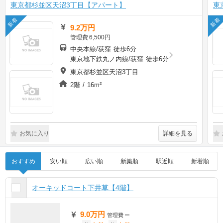
東京都杉並区天沼3丁目【アパート】
東
新着
新着
9.2万円
管理費
6,500円
中央本線/荻窪 徒歩6分
東京地下鉄丸ノ内線/荻窪 徒歩6分
東京都杉並区天沼3丁目
2階 / 16m²
詳細を見る
お気に入り
おすすめ
安い順
広い順
新築順
駅近順
新着順
オーキッドコート下井草【4階】
9.0万円
管理費
ー