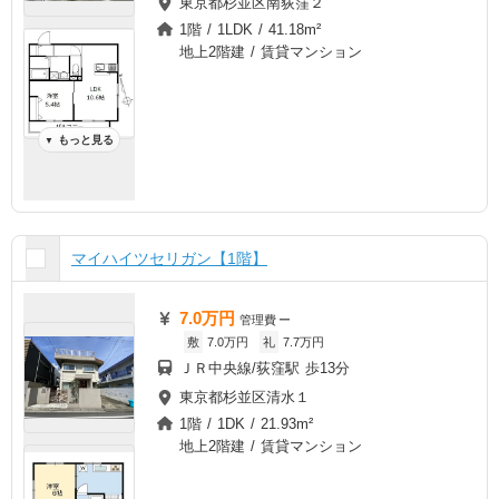
東京都杉並区南荻窪２
1階 / 1LDK / 41.18m²
地上2階建 / 賃貸マンション
もっと見る
▼
マイハイツセリガン【1階】
7.0万円
管理費
ー
敷
7.0万円
礼
7.7万円
ＪＲ中央線/荻窪駅 歩13分
東京都杉並区清水１
1階 / 1DK / 21.93m²
地上2階建 / 賃貸マンション