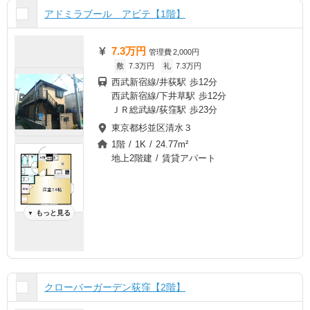
アドミラブール アビテ【1階】
7.3万円
管理費
2,000円
敷
7.3万円
礼
7.3万円
西武新宿線/井荻駅 歩12分
西武新宿線/下井草駅 歩12分
ＪＲ総武線/荻窪駅 歩23分
東京都杉並区清水３
1階 / 1K / 24.77m²
地上2階建 / 賃貸アパート
もっと見る
▼
クローバーガーデン荻窪【2階】