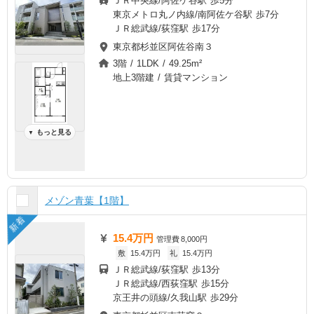
ＪＲ中央線/阿佐ケ谷駅 歩5分
東京メトロ丸ノ内線/南阿佐ケ谷駅 歩7分
ＪＲ総武線/荻窪駅 歩17分
東京都杉並区阿佐谷南３
3階 / 1LDK / 49.25m²
地上3階建 / 賃貸マンション
もっと見る
▼
メゾン青葉【1階】
新着
15.4万円
管理費
8,000円
敷
15.4万円
礼
15.4万円
ＪＲ総武線/荻窪駅 歩13分
ＪＲ総武線/西荻窪駅 歩15分
京王井の頭線/久我山駅 歩29分