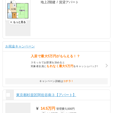
地上2階建 / 賃貸アパート
もっと見る
▼
お祝金キャンペーン
入居で
最大5万円
がもらえる！？
スモッカでお部屋を決めると
もれなく
最大5万円
対象者全員に
をキャッシュバック!
キャンペーン詳細は
コチラ！
東京都杉並区阿佐谷南３【アパート】
14.5万円
管理費
5,000円