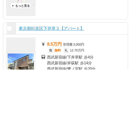
もっと見る
▼
東京都杉並区下井草３【アパート】
8.5万円
管理費
3,000円
敷
無料
礼
12.75万円
西武新宿線/下井草駅 歩4分
西武新宿線/井荻駅 歩14分
西武新宿線/鷺ノ宮駅 歩20分
チェック
ま
と
め
て
東京都杉並区下井草３
1階 / 1K / 26.08m²
空室状況を
一括
お気に入り
地上2階建 / 賃貸アパート
お問い合わせ
無料
もっと見る
▼