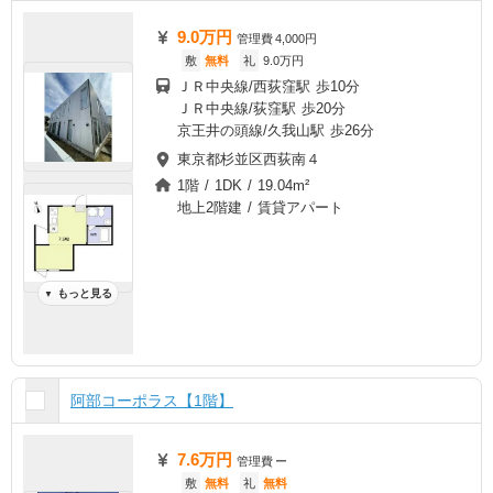
9.0万円
管理費
4,000円
敷
無料
礼
9.0万円
ＪＲ中央線/西荻窪駅 歩10分
ＪＲ中央線/荻窪駅 歩20分
京王井の頭線/久我山駅 歩26分
東京都杉並区西荻南４
1階 / 1DK / 19.04m²
地上2階建 / 賃貸アパート
もっと見る
▼
阿部コーポラス【1階】
7.6万円
管理費
ー
敷
無料
礼
無料