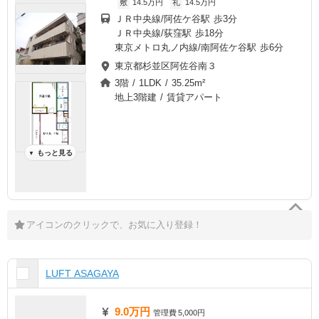
敷
14.5万円
礼
14.5万円
ＪＲ中央線/阿佐ケ谷駅 歩3分
ＪＲ中央線/荻窪駅 歩18分
東京メトロ丸ノ内線/南阿佐ケ谷駅 歩6分
東京都杉並区阿佐谷南３
3階 / 1LDK / 35.25m²
地上3階建 / 賃貸アパート
もっと見る
▼
アイコンのクリックで、お気に入り登録！
LUFT ASAGAYA
9.0万円
管理費
5,000円