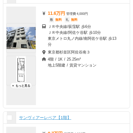
11.6万円
管理費
4,000円
敷
無料
礼
無料
ＪＲ中央線/荻窪駅 歩6分
ＪＲ中央線/阿佐ケ谷駅 歩10分
東京メトロ丸ノ内線/南阿佐ケ谷駅 歩13
分
東京都杉並区阿佐谷南３
4階 / 1K / 25.25m²
地上5階建 / 賃貸マンション
もっと見る
▼
サンヴィアーレベア【1階】