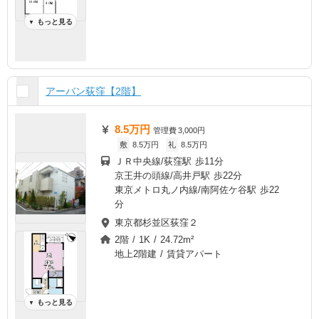
もっと見る
▼
アーバン荻窪【2階】
8.5万円
管理費
3,000円
敷
8.5万円
礼
8.5万円
ＪＲ中央線/荻窪駅 歩11分
京王井の頭線/高井戸駅 歩22分
東京メトロ丸ノ内線/南阿佐ケ谷駅 歩22
分
東京都杉並区荻窪２
2階 / 1K / 24.72m²
地上2階建 / 賃貸アパート
もっと見る
▼