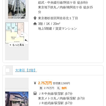
総武・中央緩行線/阿佐ケ谷 徒歩8分
東京地下鉄丸ノ内線/南阿佐ケ谷 徒歩15
分
東京都杉並区阿佐谷北１丁目
3階 / 1K / 20m²
地上5階建 / 賃貸マンション
もっと見る
▼
大津荘【2階】
2.75万円
管理費
2,500円
敷
2.75万円
礼
無料
ＪＲ中央線/荻窪駅 歩7分
東京メトロ丸ノ内線/荻窪駅 歩7分
ＪＲ総武線/荻窪駅 歩7分