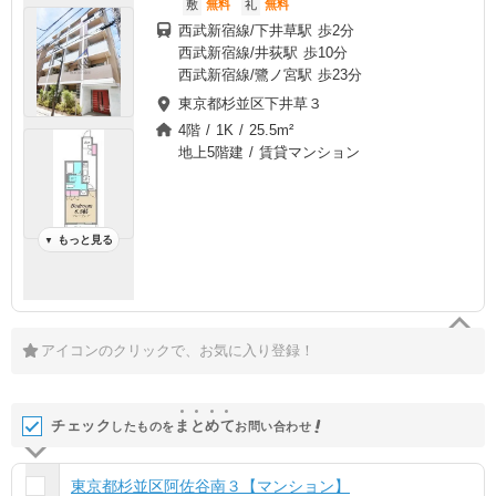
敷
無料
礼
無料
西武新宿線/下井草駅 歩2分
西武新宿線/井荻駅 歩10分
西武新宿線/鷺ノ宮駅 歩23分
東京都杉並区下井草３
4階 / 1K / 25.5m²
地上5階建 / 賃貸マンション
もっと見る
▼
アイコンのクリックで、お気に入り登録！
チェック
ま
と
め
て
したものを
お問い合わせ
東京都杉並区阿佐谷南３【マンション】