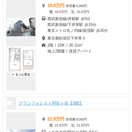
10.0万円
管理費
5,000円
敷
10.0万円
礼
10.0万円
西武新宿線/井荻駅 歩5分
西武新宿線/下井草駅 歩15分
東京メトロ丸ノ内線/荻窪駅 歩25分
東京都杉並区下井草５
2階 / 1DK / 30.11m²
地上2階建 / 賃貸アパート
もっと見る
▼
グランフォレスト阿佐ヶ谷【3階】
21.9万円
管理費
8,000円
敷
21.9万円
礼
21.9万円