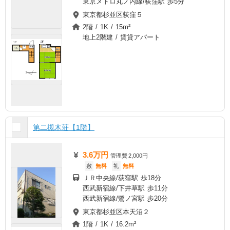
東京メトロ丸ノ内線/荻窪駅 歩5分
東京都杉並区荻窪５
2階 / 1K / 15m²
地上2階建 / 賃貸アパート
第二槻木荘【1階】
3.6万円
管理費
2,000円
敷
無料
礼
無料
ＪＲ中央線/荻窪駅 歩18分
西武新宿線/下井草駅 歩11分
西武新宿線/鷺ノ宮駅 歩20分
東京都杉並区本天沼２
1階 / 1K / 16.2m²