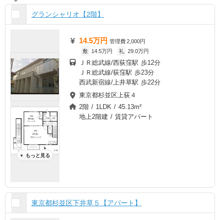
グランシャリオ【2階】
14.5万円
管理費
2,000円
敷
14.5万円
礼
29.0万円
ＪＲ総武線/西荻窪駅 歩12分
ＪＲ総武線/荻窪駅 歩23分
西武新宿線/上井草駅 歩22分
東京都杉並区上荻４
2階 / 1LDK / 45.13m²
地上2階建 / 賃貸アパート
もっと見る
▼
東京都杉並区下井草５【アパート】