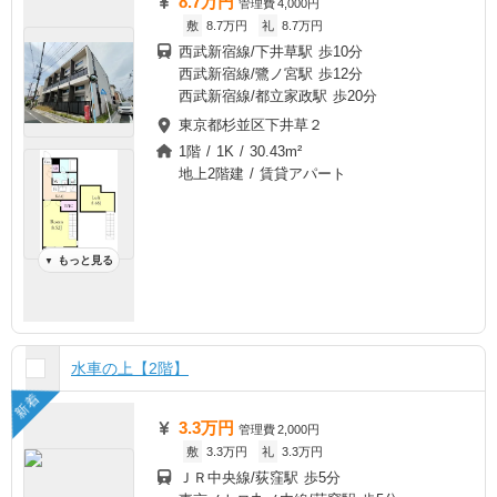
8.7万円
管理費
4,000円
敷
8.7万円
礼
8.7万円
西武新宿線/下井草駅 歩10分
西武新宿線/鷺ノ宮駅 歩12分
西武新宿線/都立家政駅 歩20分
東京都杉並区下井草２
1階 / 1K / 30.43m²
地上2階建 / 賃貸アパート
もっと見る
▼
水車の上【2階】
新着
3.3万円
管理費
2,000円
敷
3.3万円
礼
3.3万円
ＪＲ中央線/荻窪駅 歩5分