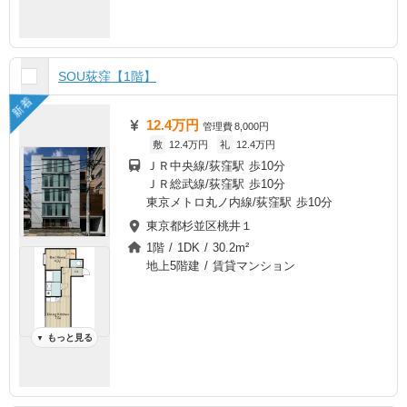
SOU荻窪【1階】
新着
12.4万円
管理費
8,000円
敷
12.4万円
礼
12.4万円
ＪＲ中央線/荻窪駅 歩10分
ＪＲ総武線/荻窪駅 歩10分
東京メトロ丸ノ内線/荻窪駅 歩10分
東京都杉並区桃井１
1階 / 1DK / 30.2m²
地上5階建 / 賃貸マンション
もっと見る
▼