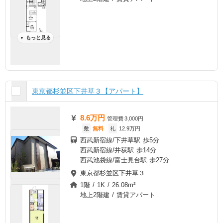
もっと見る
▼
東京都杉並区下井草３【アパート】
8.6万円
管理費
3,000円
敷
無料
礼
12.9万円
西武新宿線/下井草駅 歩5分
西武新宿線/井荻駅 歩14分
西武池袋線/富士見台駅 歩27分
東京都杉並区下井草３
1階 / 1K / 26.08m²
地上2階建 / 賃貸アパート