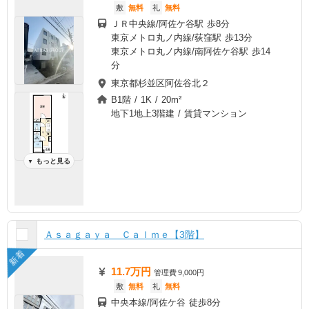
敷
無料
礼
無料
ＪＲ中央線/阿佐ケ谷駅 歩8分
東京メトロ丸ノ内線/荻窪駅 歩13分
東京メトロ丸ノ内線/南阿佐ケ谷駅 歩14
分
東京都杉並区阿佐谷北２
B1階 / 1K / 20m²
地下1地上3階建 / 賃貸マンション
もっと見る
▼
Ａｓａｇａｙａ Ｃａｌｍｅ【3階】
新着
11.7万円
管理費
9,000円
敷
無料
礼
無料
中央本線/阿佐ケ谷 徒歩8分