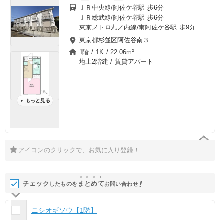
ＪＲ中央線/阿佐ケ谷駅 歩6分
ＪＲ総武線/阿佐ケ谷駅 歩6分
東京メトロ丸ノ内線/南阿佐ケ谷駅 歩9分
東京都杉並区阿佐谷南３
1階 / 1K / 22.06m²
地上2階建 / 賃貸アパート
もっと見る
▼
アイコンのクリックで、お気に入り登録！
チェック
ま
と
め
て
したものを
お問い合わせ
ニシオギソウ【1階】