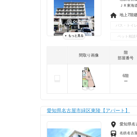
ＪＲ東海道本
地上7階建 
バス・トイ
もっと見る
ペット相談
▼
階
間取り画像
部屋番号
6階
ー
愛知県名古屋市緑区東陵【アパート】
愛知県名
名鉄名古屋