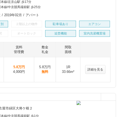
本線/左京山駅 歩17分
本線/中京競馬場前駅 歩25分
/ 2019年02月 / アパート
レ別
２階以上の物件
駐車場あり
エアコン
可
オートロック
追焚機能
室内洗濯機置場
賃料
敷金
間取
管理費
礼金
面積
5.8万円
5.8万円
1R
詳細を見る
4,000円
無料
33.66m²
古屋市緑区大将ケ根２
本線/中京競馬場前駅 歩1分