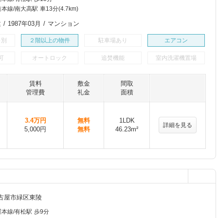
線/南大高駅 車13分(4.7km)
/ 1987年03月 / マンション
レ別
２階以上の物件
駐車場あり
エアコン
可
オートロック
追焚機能
室内洗濯機置場
賃料
敷金
間取
管理費
礼金
面積
3.4万円
無料
1LDK
詳細を見る
5,000円
無料
46.23m²
古屋市緑区東陵
本線/有松駅 歩9分