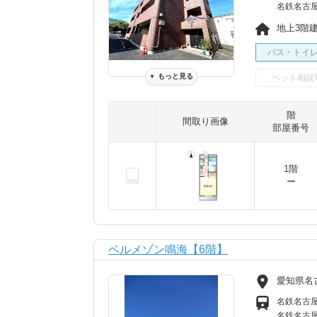
名鉄名古屋
地上3階建 
バス・トイ
もっと見る
ペット相談
▼
階
間取り画像
部屋番号
1階
ー
ベルメゾン鳴海【6階】
愛知県名
名鉄名古屋
名鉄名古屋