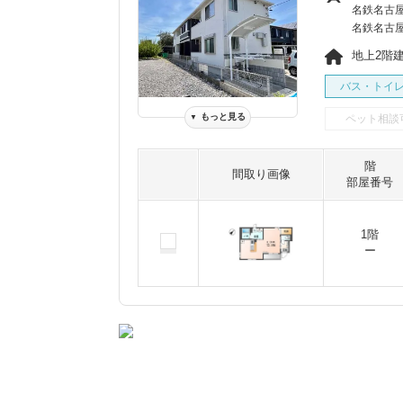
名鉄名古屋
名鉄名古屋
地上2階建 
バス・トイ
もっと見る
ペット相談
▼
階
間取り画像
部屋番号
1階
ー