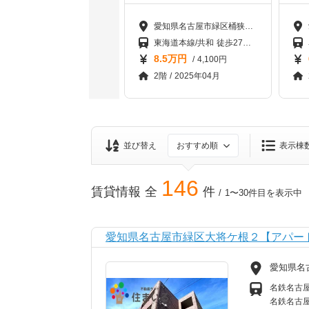
愛知県名古屋市緑区鳴海町字有松裏
愛知県名古屋市緑区桶狭間森前
名鉄名古屋本線/有松 徒歩11分名鉄名古屋本線/中京競馬場前 徒歩13分名鉄名古屋本線/左京山 徒歩27分
東海道本線/共和 徒歩27分名鉄名古屋本線/中京競馬場前 徒歩33分東海道本線/南大高 徒歩34分
6.15万円
8.5万円
/ 4,600円
/ 4,100円
1階 / 2010年03月
2階 / 2025年04月
並び替え
おすすめ順
表示棟
146
賃貸情報 全
件
/
1
〜
30
件目を表示中
愛知県名古屋市緑区大将ケ根２【アパー
愛知県名
名鉄名古屋
名鉄名古屋