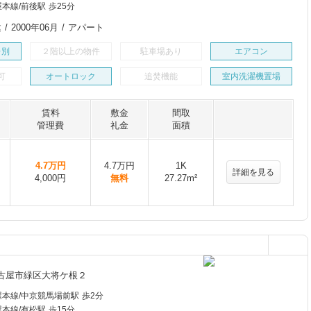
本線/前後駅 歩25分
/ 2000年06月 / アパート
レ別
２階以上の物件
駐車場あり
エアコン
可
オートロック
追焚機能
室内洗濯機置場
賃料
敷金
間取
管理費
礼金
面積
4.7万円
4.7万円
1K
詳細を見る
4,000円
無料
27.27m²
古屋市緑区大将ケ根２
本線/中京競馬場前駅 歩2分
本線/有松駅 歩15分