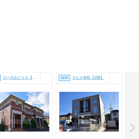
コーポみどりＡ【2階】
ラピス有松【2階】
NEW
NEW