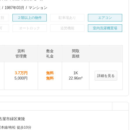
/ 1987年03月 / マンション
レ別
２階以上の物件
駐車場あり
エアコン
可
オートロック
追焚機能
室内洗濯機置場
賃料
敷金
間取
管理費
礼金
面積
3.7万円
無料
1K
詳細を見る
5,000円
無料
22.96m²
古屋市緑区東陵
本線/有松 徒歩10分