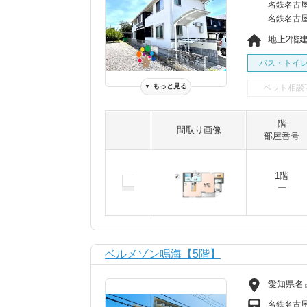
名鉄名古屋
名鉄名古屋
地上2階建 
バス・トイ
もっと見る
ペット相談
▼
階
間取り画像
部屋番号
1階
ー
ベルメゾン鳴海【5階】
愛知県名
名鉄名古屋