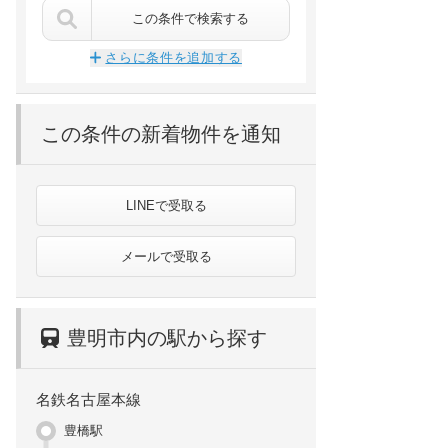
この条件で検索する
愛知県名古屋市緑区桶狭間上の山
愛知県名古屋市緑区桶狭間南
さらに条件を追加する
名鉄名古屋本線/有松 バス10分 下切バス停から徒歩6分名鉄名古屋本線/中京競馬場前 徒歩26分東海道本線/共和 徒歩31分
東海道本線/共和 徒歩24分名鉄名古屋本線/中京競馬場前 徒歩32分
7.0万円
5.5万円
/ 3,700円
/ 5,000円
1階 / 2010年02月
2階 / 2018年05月
この条件の新着物件を通知
LINEで受取る
メールで受取る
豊明市内の駅から探す
名鉄名古屋本線
豊橋駅