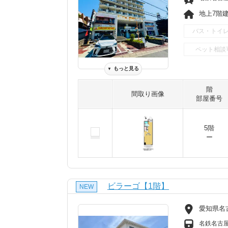
地上7階建 
バス・トイ
ペット相談
もっと見る
▼
階
間取り画像
部屋番号
5階
ー
ビラーゴ【1階】
NEW
愛知県名
名鉄名古屋