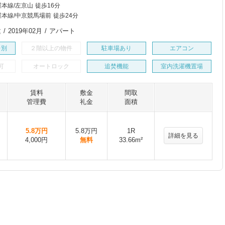
本線/左京山 徒歩16分
本線/中京競馬場前 徒歩24分
/ 2019年02月 / アパート
レ別
２階以上の物件
駐車場あり
エアコン
可
オートロック
追焚機能
室内洗濯機置場
賃料
敷金
間取
管理費
礼金
面積
5.8万円
5.8万円
1R
詳細を見る
4,000円
無料
33.66m²