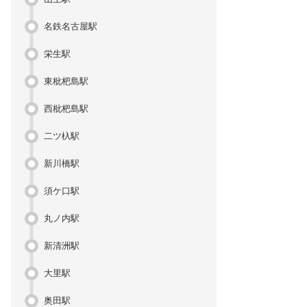
名鉄名古屋駅
栄生駅
東枇杷島駅
西枇杷島駅
二ツ杁駅
新川橋駅
須ケ口駅
丸ノ内駅
新清洲駅
大里駅
奥田駅