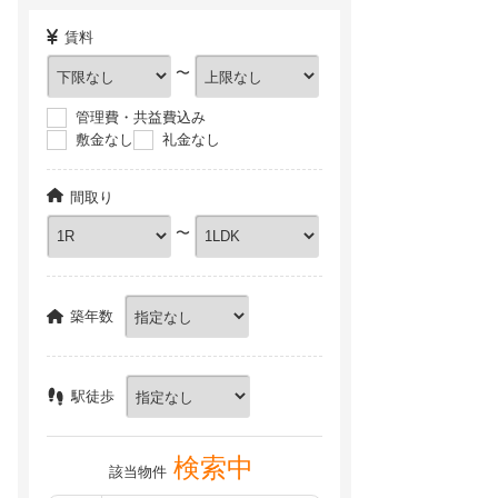
賃料
〜
管理費・共益費込み
敷金なし
礼金なし
間取り
〜
ガーデンヒルズ上ノ山２【1階】
CENT FORCE OKEHAZAMA【2階】
NEW
NEW
築年数
駅徒歩
検索中
該当物件